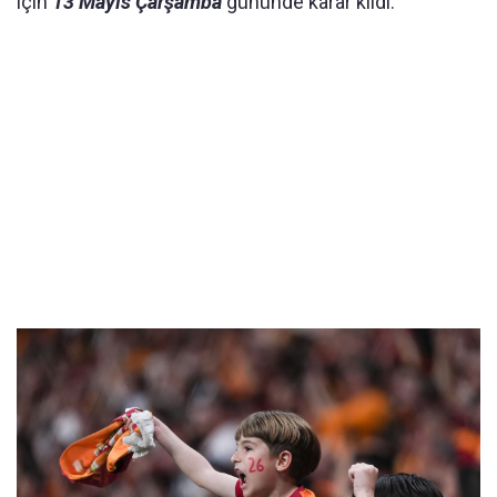
için
13 Mayıs Çarşamba
gününde karar kıldı.