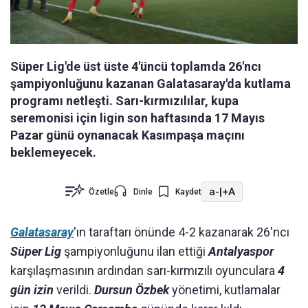
Süper Lig'de üst üste 4'üncü toplamda 26'ncı
şampiyonluğunu kazanan Galatasaray'da kutlama
programı netleşti. Sarı-kırmızılılar, kupa
seremonisi için ligin son haftasında 17 Mayıs
Pazar günü oynanacak Kasımpaşa maçını
beklemeyecek.
a-
|
+A
Özetle
Dinle
Kaydet
Galatasaray
'ın taraftarı önünde 4-2 kazanarak 26'ncı
Süper Lig
şampiyonluğunu ilan ettiği
Antalyaspor
karşılaşmasının ardından sarı-kırmızılı oyunculara
4
gün izin
verildi.
Dursun Özbek
yönetimi, kutlamalar