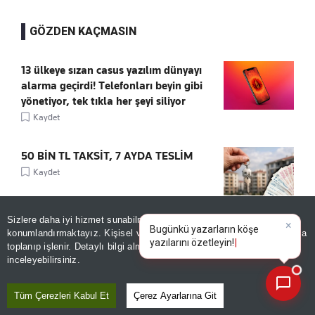
GÖZDEN KAÇMASIN
13 ülkeye sızan casus yazılım dünyayı
alarma geçirdi! Telefonları beyin gibi
yönetiyor, tek tıkla her şeyi siliyor
Kaydet
50 BİN TL TAKSİT, 7 AYDA TESLİM
Kaydet
Sizlere daha iyi hizmet sunabilmek adına sitemizde
çerez
Homeros’u hatırladılar, Troya’yı
konumlandırmaktayız. Kişisel verileriniz, KVKK ve GDPR kapsamında
×
Bugünkü yazarların kö
unuttular
toplanıp işlenir. Detaylı bilgi almak için
Aydınlatma Metnimizi
📰
Son 30 güne ait haberleri, spor gelişmelerini veya yazar yazılarını sorgulayabilirsiniz.
inceleyebilirsiniz.
Kaydet
Tüm Çerezleri Kabul Et
Çerez Ayarlarına Git
Tramvayda telefon çalıp kaçtı! Temizlik