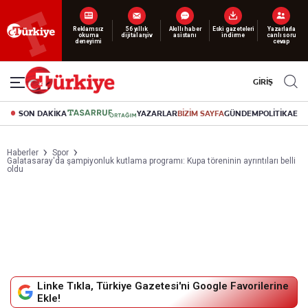
Yeni nesil dijital
abonelik 19 TL’den başlayan fiyatlarla.
GİRİŞ
SON DAKİKA
YAZARLAR
BİZİM SAYFA
GÜNDEM
POLİTİKA
EK
Haberler
Spor
Galatasaray'da şampiyonluk kutlama programı: Kupa töreninin ayrıntıları belli
oldu
Linke Tıkla, Türkiye Gazetesi'ni Google Favorilerine
Ekle!