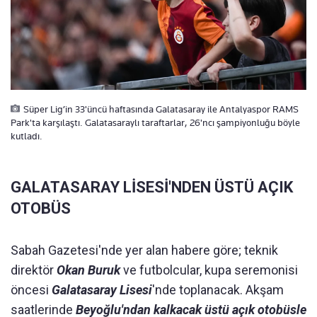
Süper Lig’in 33'üncü haftasında Galatasaray ile Antalyaspor RAMS
Park'ta karşılaştı. Galatasaraylı taraftarlar, 26'ncı şampiyonluğu böyle
kutladı.
GALATASARAY LİSESİ'NDEN ÜSTÜ AÇIK
OTOBÜS
Sabah Gazetesi'nde yer alan habere göre; teknik
direktör
Okan Buruk
ve futbolcular, kupa seremonisi
öncesi
Galatasaray Lisesi
'nde toplanacak. Akşam
saatlerinde
Beyoğlu'ndan kalkacak üstü açık otobüsle