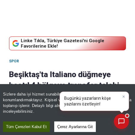
Linke Tıkla, Türkiye Gazetesi'ni Google
Favorilerine Ekle!
SPOR
Beşiktaş'ta Italiano düğmeye
bastı! 4 bölgeye transfer talebi
Sizlere daha iyi hizmet sunabilmek adına sitemizde
çerez
10 Ağustos, 2026 - 11:24
|
10 Ağustos, 2026 - 12:06
konumlandırmaktayız. Kişisel verileriniz, KVKK ve GDPR kapsamında
×
Bugünkü yazarların k
|
Paylaş
toplanıp işlenir. Detaylı bilgi almak için
Aydınlatma Metnimizi
📰
Son 30 güne ait haberleri, spor gelişmelerini veya yazar yazılarını sorgulayabilirsiniz.
inceleyebilirsiniz.
Tüm Çerezleri Kabul Et
Çerez Ayarlarına Git