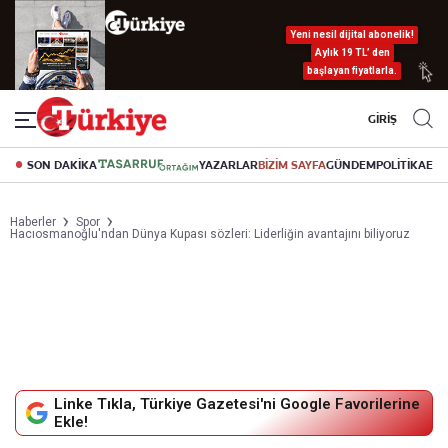
Yeni nesil dijital abonelik!
Aylık 19 TL’ den
başlayan fiyatlarla.
GİRİŞ
SON DAKİKA
YAZARLAR
BİZİM SAYFA
GÜNDEM
POLİTİKA
EK
Haberler
Spor
Hacıosmanoğlu'ndan Dünya Kupası sözleri: Liderliğin avantajını biliyoruz
Linke Tıkla, Türkiye Gazetesi'ni Google Favorilerine
Ekle!