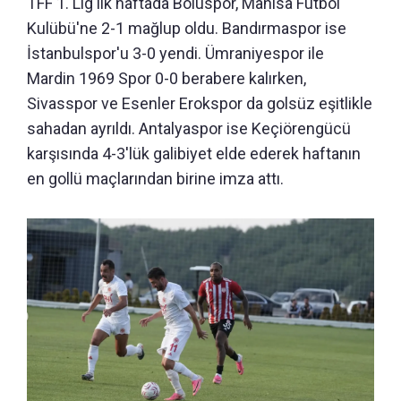
TFF 1. Lig ilk haftada Boluspor, Manisa Futbol
Kulübü'ne 2-1 mağlup oldu. Bandırmaspor ise
İstanbulspor'u 3-0 yendi. Ümraniyespor ile
Mardin 1969 Spor 0-0 berabere kalırken,
Sivasspor ve Esenler Erokspor da golsüz eşitlikle
sahadan ayrıldı. Antalyaspor ise Keçiörengücü
karşısında 4-3'lük galibiyet elde ederek haftanın
en gollü maçlarından birine imza attı.