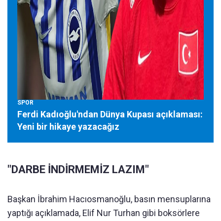
SPOR
Ferdi Kadıoğlu'ndan Dünya Kupası açıklaması:
Yeni bir hikaye yazacağız
"DARBE İNDİRMEMİZ LAZIM"
Başkan İbrahim Hacıosmanoğlu, basın mensuplarına
yaptığı açıklamada, Elif Nur Turhan gibi boksörlere