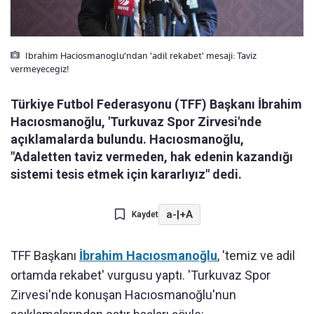
Ibrahim Haciosmanoglu'ndan 'adil rekabet' mesaji: Taviz
vermeyecegiz!
Türkiye Futbol Federasyonu (TFF) Başkanı İbrahim
Hacıosmanoğlu, 'Turkuvaz Spor Zirvesi'nde
açıklamalarda bulundu. Hacıosmanoğlu,
"Adaletten taviz vermeden, hak edenin kazandığı
sistemi tesis etmek için kararlıyız" dedi.
a-
|
+A
Kaydet
TFF Ba
ş
kan
ı
İbrahim Hacıosmanoğlu
, 'temiz ve adil
ortamda rekabet' vurgusu yapt
ı
.
'Turkuvaz Spor
Zirvesi'nde
konu
ş
an
Hacıosmanoğlu'nun