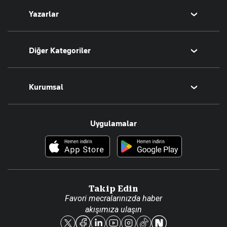
Yazarlar
Tarih
Sesli Yayınlar
Bugünün Yazarları
Diğer Kategoriler
Tüm Yazarlar
Magazin
Kurumsal
Teknoloji
Resmî Ilanlar
Hakkımızda
Uygulamalar
Haberler
İletişim
Foto Haber
Künye
Video Galeri
Gazete Aboneliği
Danışma Telefonları
Takip Edin
Favori mecralarınızda haber
Yasal
akışımıza ulaşın
Reklam Ver