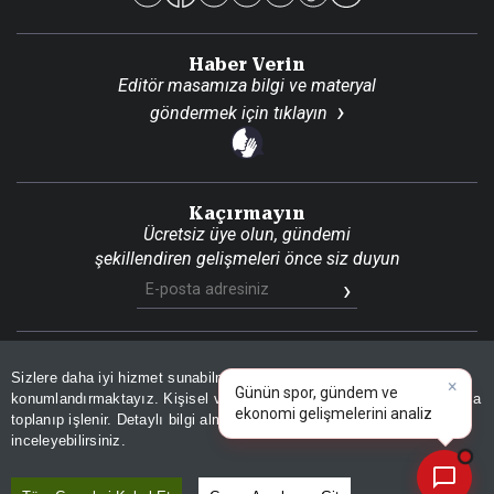
Haber Verin
Editör masamıza bilgi ve materyal
göndermek için
tıklayın
Kaçırmayın
Ücretsiz üye olun, gündemi
şekillendiren gelişmeleri önce siz duyun
×
Günün spor, gündem ve
Son Dakika
Site Haritası
RSS
KVKK Aydınlatma Metni
Sizlere daha iyi hizmet sunabilmek adına sitemizde
çerez
Gizlilik Politikası
Çerez Politikası
ekonomi gelişmelerini analiz
konumlandırmaktayız. Kişisel verileriniz, KVKK ve GDPR kapsamında
edin!
toplanıp işlenir. Detaylı bilgi almak için
Aydınlatma Metnimizi
📰
Son 30 güne ait haberleri, spor gelişmelerini veya yazar yazılarını sorgulayabilirsiniz.
© 2026 İhlas Medya Grubu. Tüm Hakları Saklıdır
inceleyebilirsiniz.