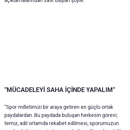
a
ç
ıklamalarından satır başları ş
öyle:
"M
Ü
CADELEY
İ
SAHA
İ
Ç
İ
NDE YAPALIM"
"Spor milletimizi bir araya getiren en g
üçlü ortak
paydalardan. Bu paydada bulu
şan herkesin g
örevi
;
temiz, adil ortamda rekabet edilmesi, sporumuzun