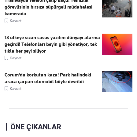
Tramvayda telefon çalıp kaçtı! Temizlik
görevlisinin hırsıza süpürgeli müdahalesi
kamerada
Kaydet
13 ülkeye sızan casus yazılım dünyayı alarma
geçirdi! Telefonları beyin gibi yönetiyor, tek
tıkla her şeyi siliyor
Kaydet
Çorum'da korkutan kaza! Park halindeki
araca çarpan otomobil böyle devrildi
Kaydet
ÖNE ÇIKANLAR