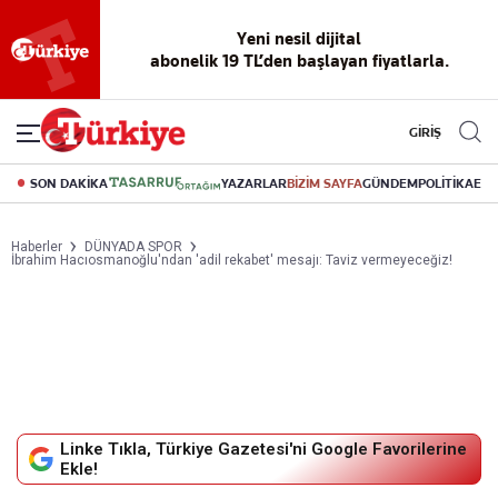
Yeni nesil dijital
abonelik 19 TL’den başlayan fiyatlarla.
GİRİŞ
SON DAKİKA
YAZARLAR
BİZİM SAYFA
GÜNDEM
POLİTİKA
EK
Haberler
DÜNYADA SPOR
İbrahim Hacıosmanoğlu'ndan 'adil rekabet' mesajı: Taviz vermeyeceğiz!
Linke Tıkla, Türkiye Gazetesi'ni Google Favorilerine
Ekle!