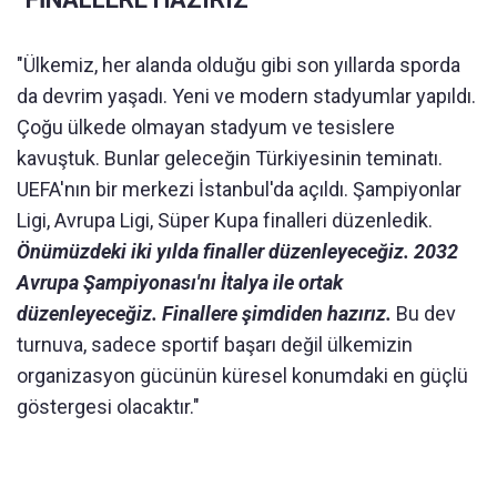
"
Ülkemiz, her alanda oldu
ğu gibi son yıllarda sporda
da devrim yaşadı. Yeni ve modern stadyumlar yapıldı.
Ço
ğu
ülkede olmayan stadyum ve tesislere
kavu
ştuk. Bunlar geleceğin T
ürkiyesinin teminat
ı.
UEFA'nın bir merkezi İstanbul'da a
ç
ıldı. Şampiyonlar
Ligi, Avrupa Ligi, S
üper Kupa finalleri düzenledik.
Önümüzdeki iki y
ılda finaller d
üzenleyece
ğiz. 2032
Avrupa Şampiyonası'nı İtalya ile ortak
d
üzenleyece
ğiz. Finallere şimdiden hazırız.
Bu dev
turnuva, sadece sportif başarı değil
ülkemizin
organizasyon gücünün küresel konumdaki en güçlü
göstergesi olacakt
ır."