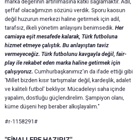
marka de
ğerinin artırılmasına katkı sağlamaktır.
A
dil,
şeffaf olacağımızın s
özünü verdik. Sporu kaosun
de
ğil huzurun merkezi haline getirmek i
çin adil,
tarafs
ız, ilkeli y
önetim anlay
ışını benimsedik.
Her
camiaya eşit mesafede kalarak
,
T
ürk futboluna
hizmet etmeye çal
ıştık. Bu anlayıştan
taviz
vermeyece
ğiz.
T
ürk futbolunu kavgayla de
ğil
,
fair-
play ile rekabet eden marka haline getirmek i
çin
çal
ışıyoruz.
Cumhurbaşkanımız'ın da ifade ettiği gibi
'Millet bizden kısır tartışmalar değil, kardeşlik, adalet
ve kaliteli futbol' bekliyor. M
ücadeleyi saha içinde
yapal
ım
,
dostluğu g
üçlendirelim.
Şampiyon olanı,
k
üme dü
şeni hep beraber alkışlayalım."
#r-1158291#
"FİNALLERE
HAZIRIZ"