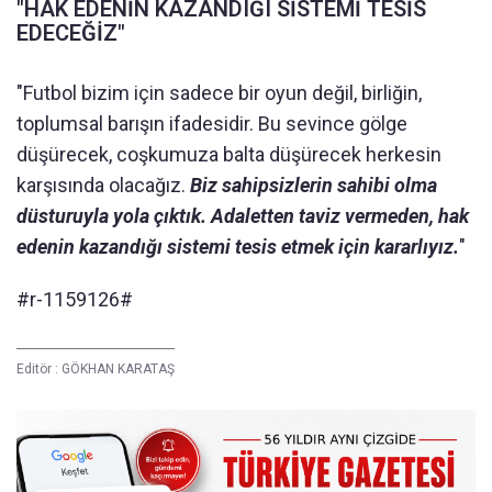
"HAK EDEN
İ
N KAZANDI
Ğ
I S
İ
STEM
İ
TES
İ
S
EDECE
Ğİ
Z"
"Futbol
bizim i
ç
in
sadece bir oyun değil, birliğin,
toplumsal barışın ifadesidir. Bu sevince g
ölge
dü
ş
ürecek, co
şkumuza balta d
ü
ş
ürecek herkesin
kar
şısında olacağız.
Biz sahipsizlerin sahibi olma
d
üsturuyla yola ç
ıktık. Adaletten taviz vermeden, hak
edenin kazandığı sistemi tesis etmek i
çin kararl
ıyız.
"
#r-1159126#
Editör :
GÖKHAN KARATAŞ