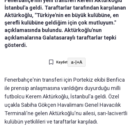
Fenerbahçe'nin yeni transferi Kerem Aktürkoğlu
İstanbul'a geldi. Taraftarlar tarafından karşılanan
Aktürkoğlu, "Türkiye'nin en büyük kulübüne, en
şerefli kulübüne geldiğim için çok mutluyum."
açıklamasında bulundu. Aktürkoğlu'nun
açıklamalarına Galatasaraylı taraftarlar tepki
gösterdi.
a-
|
+A
Kaydet
Fenerbah
çe'nin transferi için Portekiz ekibi Benfica
ile prensip anla
şmasına varıldığını duyurduğu milli
futbolcu Kerem Akt
ürko
ğlu, İstanbul'a geldi.
Özel
uçakla Sabiha Gökçen Havaliman
ı Genel Havacılık
Terminali'ne gelen Akt
ürko
ğlu'nu ailesi, sarı-lacivertli
kul
übün yetkilileri ve taraftarlar kar
şıladı.