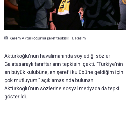
Kerem Aktürkoğlu'na şeref tepkisi! - 1. Resim
Akt
ü
rko
ğ
lu'nun havaliman
ı
nda s
ö
yledi
ğ
i s
ö
zler
Galatasarayl
ı
taraftarlar
ı
n tepkisini
ç
ekti.
"Türkiye'nin
en büyük kulübüne, en şerefli kulübüne geldiğim için
çok mutluyum." açıklamasında bulun
an
Akt
ü
rko
ğ
lu'nun s
ö
zlerine sosyal medyada da tepki
gösterildi.