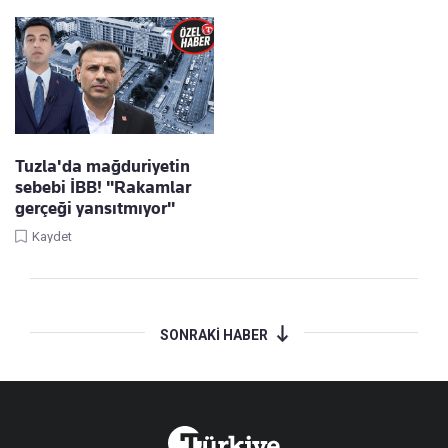
Tuzla'da mağduriyetin
sebebi İBB! "Rakamlar
gerçeği yansıtmıyor"
Kaydet
SONRAKİ HABER