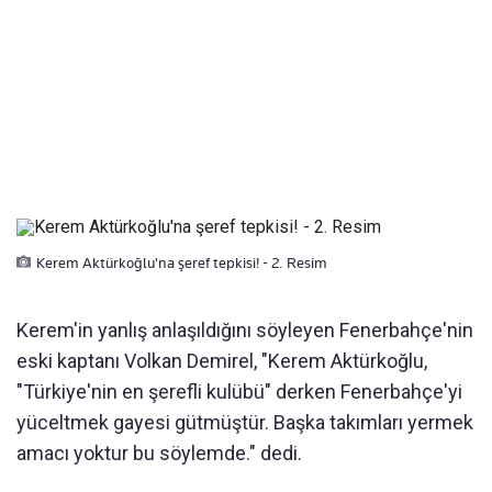
Kerem Aktürkoğlu'na şeref tepkisi! - 2. Resim
Kerem'in yanl
ış
anla
şı
ld
ığı
n
ı
s
ö
yleyen Fenerbahçe'nin
eski kaptanı Volkan Demirel, "
Kerem Aktürko
ğlu,
"T
ürkiye'nin en
şerefli kul
übü" derken Fenerbahçe'yi
yüceltmek gayesi gütmü
şt
ür.
Ba
şka takımları yermek
amacı yoktur bu s
öylemde.
" dedi.