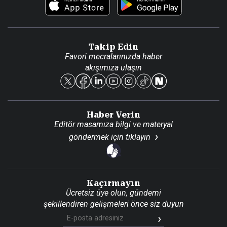
Foto Haber
Künye
Video Galeri
Gazete Aboneliği
Danışma Telefonları
Takip Edin
Favori mecralarınızda haber
Yasal
akışımıza ulaşın
Reklam Ver
Haber Verin
Editör masamıza bilgi ve materyal
göndermek için
tıklayın
Kaçırmayın
Ücretsiz üye olun, gündemi
şekillendiren gelişmeleri önce siz duyun