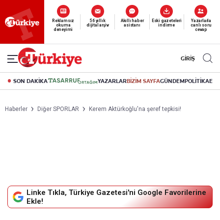
Reklamsız
56 yıllık
Akıllı haber
Eski gazeteleri
Yazarlarla
okuma
dijital arşiv
asistanı
indirme
canlı soru
deneyimi
cevap
GİRİŞ
SON DAKİKA
YAZARLAR
BİZİM SAYFA
GÜNDEM
POLİTİKA
EK
Haberler
Diğer SPORLAR
Kerem Aktürkoğlu'na şeref tepkisi!
Linke Tıkla, Türkiye Gazetesi'ni Google Favorilerine
Ekle!