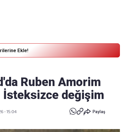
Haber Verin
Editör masamıza bilgi ve materyal
göndermek için
tıklayın
ilerine Ekle!
d'da Ruben Amorim
: İsteksizce değişim
6 - 15:04
Paylaş