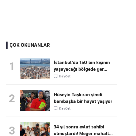
Kaçırmayın
Ücretsiz üye olun, gündemi
şekillendiren gelişmeleri önce siz duyun
ÇOK OKUNANLAR
İstanbul'da 150 bin kişinin
1
yaşayacağı bölgede ger...
Kaydet
Hüseyin Taşkıran şimdi
2
bambaşka bir hayat yaşıyor
Kaydet
34 yıl sonra evlat sahibi
3
olmuşlardı! Meğer mahall...