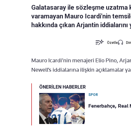
Galatasaray ile sözleşme uzatma
varamayan Mauro Icardi'nin temsilc
hakkında çıkan Arjantin iddialarını 
Özetle
Din
Mauro Icardi’nin menajeri Elio Pino, Arja
Newell’s iddialarına ilişkin açıklamalar ya
ÖNERİLEN HABERLER
SPOR
Fenerbahçe, Real M