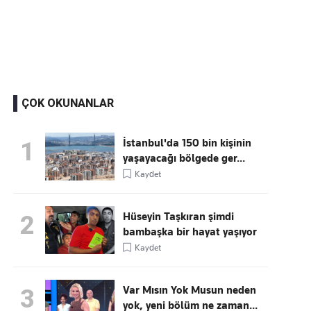
Kaçırmayın
Ücretsiz üye olun, gündemi
şekillendiren gelişmeleri önce siz duyun
ÇOK OKUNANLAR
İstanbul'da 150 bin kişinin
1
yaşayacağı bölgede ger...
Kaydet
Hüseyin Taşkıran şimdi
2
bambaşka bir hayat yaşıyor
Kaydet
Var Mısın Yok Musun neden
3
yok, yeni bölüm ne zaman...