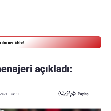
Haber Verin
Editör masamıza bilgi ve materyal
göndermek için
tıklayın
ilerine Ekle!
enajeri açıkladı:
, 2026 - 08:56
Paylaş