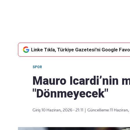
Takip Edin
Favori mecralarınızda haber
akışımıza ulaşın
Linke Tıkla, Türkiye Gazetesi'ni Google Favor
SPOR
Mauro Icardi’nin m
"Dönmeyecek"
Giriş:
10 Haziran, 2026 - 21:11
|
Güncelleme:
11 Haziran