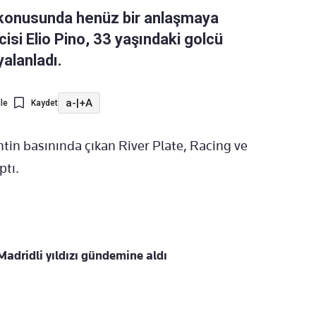
 konusunda henüz bir anlaşmaya
isi Elio Pino, 33 yaşındaki golcü
yalanladı.
a-
|
+A
le
Kaydet
ntin basınında çıkan River Plate, Racing ve
ptı.
adridli yıldızı gündemine aldı