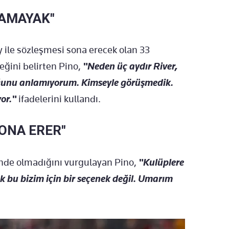
NAMAYAK"
 ile sözleşmesi sona erecek olan 33
ğini belirten Pino,
"Neden üç aydır River,
ğunu anlamıyorum. Kimseyle görüşmedik.
or."
ifadelerini kullandı.
SONA ERER"
nde olmadığını vurgulayan Pino,
"Kulüplere
k bu bizim için bir seçenek değil. Umarım