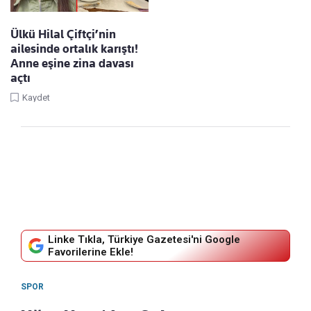
Ülkü Hilal Çiftçi’nin
ailesinde ortalık karıştı!
Anne eşine zina davası
açtı
Kaydet
Linke Tıkla, Türkiye Gazetesi'ni Google
Favorilerine Ekle!
SPOR