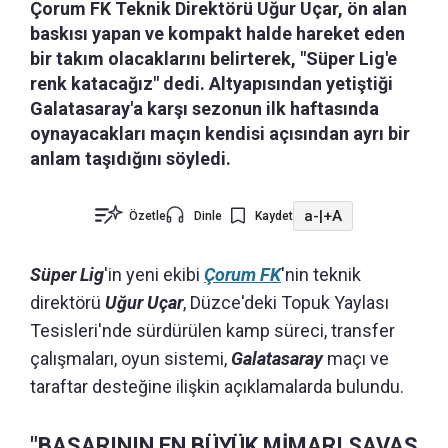
Çorum FK Teknik Direktörü Uğur Uçar, ön alan
baskısı yapan ve kompakt halde hareket eden
bir takım olacaklarını belirterek, "Süper Lig'e
renk katacağız" dedi. Altyapısından yetiştiği
Galatasaray'a karşı sezonun ilk haftasında
oynayacakları maçın kendisi açısından ayrı bir
anlam taşıdığını söyledi.
a-
|
+A
Özetle
Dinle
Kaydet
Süper Lig
'in yeni ekibi
Çorum FK
'nin teknik
direktörü
Uğur Uçar
, Düzce'deki Topuk Yaylası
Tesisleri'nde sürdürülen kamp süreci, transfer
çalışmaları, oyun sistemi,
Galatasaray
maçı ve
taraftar desteğine ilişkin açıklamalarda bulundu.
"BAŞARININ EN BÜYÜK MİMARI SAVAŞ