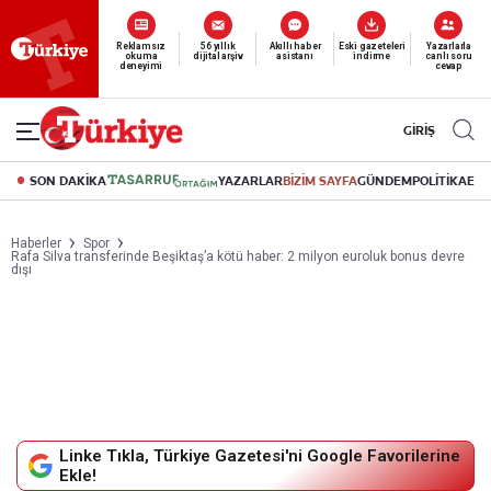
Yeni nesil dijital
abonelik 19 TL’den başlayan fiyatlarla.
GİRİŞ
SON DAKİKA
YAZARLAR
BİZİM SAYFA
GÜNDEM
POLİTİKA
EK
Haberler
Spor
Rafa Silva transferinde Beşiktaş’a kötü haber: 2 milyon euroluk bonus devre
dışı
Linke Tıkla, Türkiye Gazetesi'ni Google Favorilerine
Ekle!