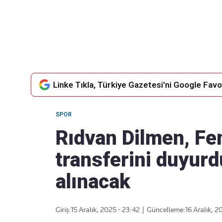
Takip Edin
Favori mecralarınızda haber
akışımıza ulaşın
Linke Tıkla, Türkiye Gazetesi'ni Google Favor
SPOR
Rıdvan Dilmen, Fe
transferini duyurd
alınacak
Giriş:
15 Aralık, 2025 - 23:42
|
Güncelleme:
16 Aralık, 2