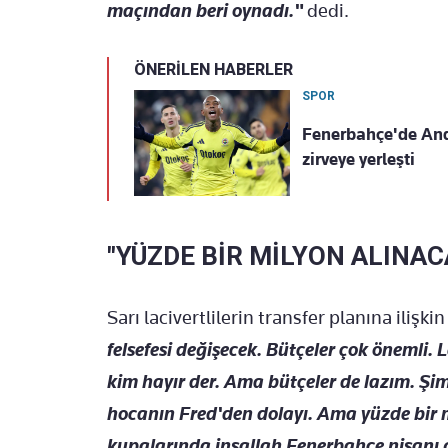
maçından beri oynadı."
dedi.
ÖNERİLEN HABERLER
SPOR
Fenerbahçe'de Ande
zirveye yerleşti
"YÜZDE BİR MİLYON ALINAC
Sarı lacivertlilerin transfer planına iliş
felsefesi değişecek. Bütçeler çok önemli
kim hayır der. Ama bütçeler de lazım. Ş
hocanın Fred'den dolayı. Ama yüzde bir 
kupalarında inşallah Fenerbahçe nisanı gö