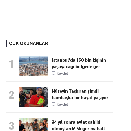
Kaçırmayın
Ücretsiz üye olun, gündemi
şekillendiren gelişmeleri önce siz duyun
ÇOK OKUNANLAR
İstanbul'da 150 bin kişinin
1
yaşayacağı bölgede ger...
Kaydet
Hüseyin Taşkıran şimdi
2
bambaşka bir hayat yaşıyor
Kaydet
34 yıl sonra evlat sahibi
3
olmuşlardı! Meğer mahall...