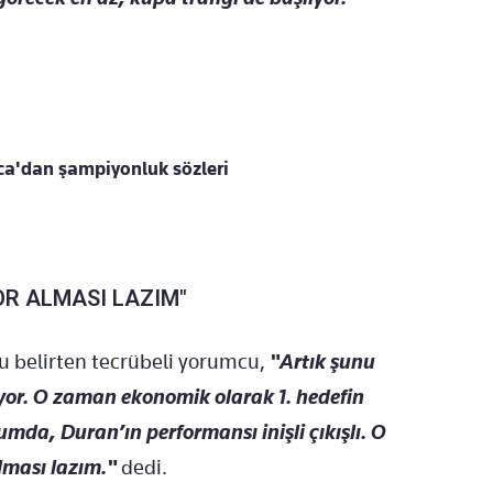
ca'dan şampiyonluk sözleri
OR ALMASI LAZIM"
u belirten tecrübeli yorumcu,
"Artık şunu
yor. O zaman ekonomik olarak 1. hedefin
mda, Duran’ın performansı inişli çıkışlı. O
lması lazım."
dedi.