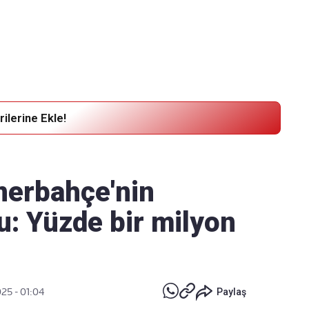
Haber Verin
Editör masamıza bilgi ve materyal
göndermek için
tıklayın
ilerine Ekle!
nerbahçe'nin
u: Yüzde bir milyon
025 - 01:04
Paylaş