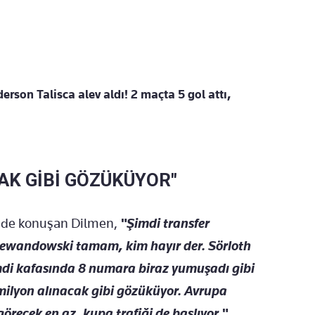
rson Talisca alev aldı! 2 maçta 5 gol attı,
AK GİBİ GÖZÜKÜYOR"
kin de konuşan Dilmen,
"Şimdi transfer
. Lewandowski tamam, kim hayır der. Sörloth
imdi kafasında 8 numara biraz yumuşadı gibi
milyon alınacak gibi gözüküyor. Avrupa
recek en az, kupa trafiği de başlıyor."