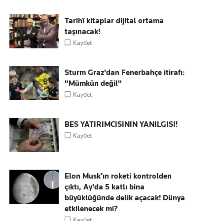
Tarihî kitaplar dijital ortama
taşınacak!
Kaydet
Sturm Graz'dan Fenerbahçe itirafı:
"Mümkün değil"
Kaydet
BES YATIRIMCISININ YANILGISI!
Kaydet
Elon Musk’ın roketi kontrolden
çıktı, Ay'da 5 katlı bina
büyüklüğünde delik açacak! Dünya
etkilenecek mi?
Kaydet