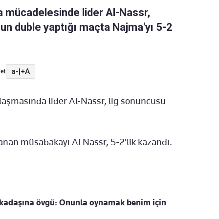
ta mücadelesinde lider Al-Nassr,
un duble yaptığı maçta Najma'yı 5-2
a-
|
+A
et
ılaşmasında lider Al-Nassr, lig sonuncusu
nan müsabakayı Al Nassr, 5-2'lik kazandı.
kadaşına övgü: Onunla oynamak benim için