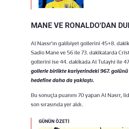
MANE VE RONALDO'DAN DU
Al Nassr'ın galibiyet gollerini 45+8. da
Sadio Mane ve 56 ile 73. dakikalarda Cri
gollerini ise 44. dakikada Al Tulayhi ile 
gollerle birlikte kariyerindeki 967. golü
hedefine daha da yaklaştı.
Bu sonuçla puanını 70 yapan Al Nasrr, lid
son sırasında yer aldı.
GÜNÜN ÖZETİ