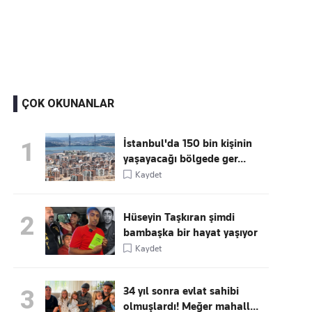
Kaçırmayın
Ücretsiz üye olun, gündemi
şekillendiren gelişmeleri önce siz duyun
ÇOK OKUNANLAR
İstanbul'da 150 bin kişinin
1
yaşayacağı bölgede ger...
Kaydet
Hüseyin Taşkıran şimdi
2
bambaşka bir hayat yaşıyor
Kaydet
34 yıl sonra evlat sahibi
3
olmuşlardı! Meğer mahall...