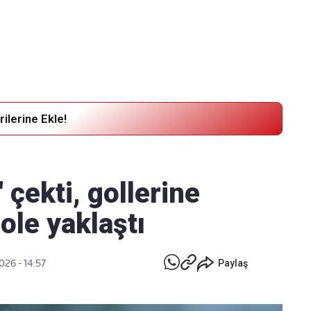
Haber Verin
Editör masamıza bilgi ve materyal
göndermek için
tıklayın
ilerine Ekle!
 çekti, gollerine
ole yaklaştı
026 - 14:57
Paylaş