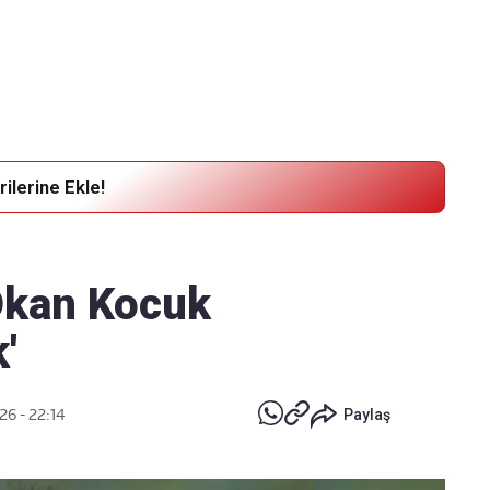
Haber Verin
Editör masamıza bilgi ve materyal
göndermek için
tıklayın
ilerine Ekle!
Okan Kocuk
'
26 - 22:14
Paylaş