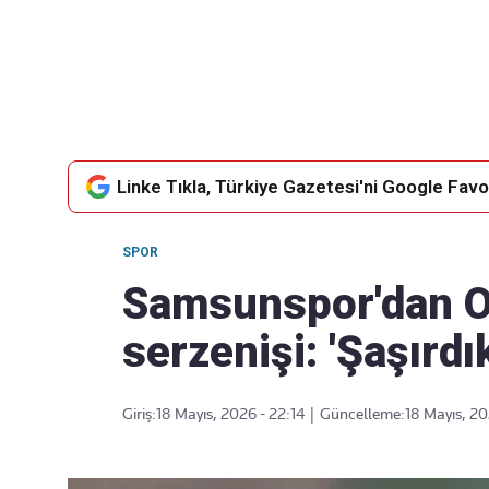
Takip Edin
Favori mecralarınızda haber
akışımıza ulaşın
Linke Tıkla, Türkiye Gazetesi'ni Google Favor
SPOR
Samsunspor'dan 
serzenişi: 'Şaşırdık
Giriş:
18 Mayıs, 2026 - 22:14
|
Güncelleme:
18 Mayıs, 20