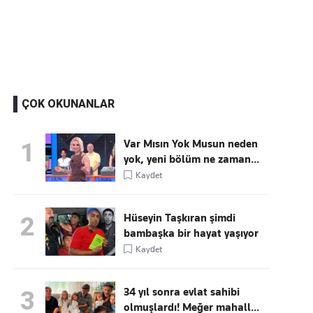
Kaçırmayın
Ücretsiz üye olun, gündemi
şekillendiren gelişmeleri önce siz duyun
ÇOK OKUNANLAR
Var Mısın Yok Musun neden
1
yok, yeni bölüm ne zaman...
Kaydet
Hüseyin Taşkıran şimdi
2
bambaşka bir hayat yaşıyor
Kaydet
34 yıl sonra evlat sahibi
3
olmuşlardı! Meğer mahall...