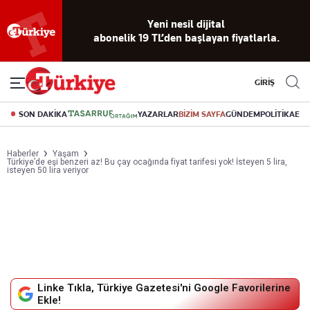
Reklamsız
56 yıllık
Akıllı haber
Eski gazeteleri
Yazarlarla
okuma
dijital arşiv
asistanı
indirme
canlı soru
deneyimi
cevap
GİRİŞ
SON DAKİKA
YAZARLAR
BİZİM SAYFA
GÜNDEM
POLİTİKA
EK
Haberler
Yaşam
Türkiye’de eşi benzeri az! Bu çay ocağında fiyat tarifesi yok! İsteyen 5 lira,
isteyen 50 lira veriyor
Linke Tıkla, Türkiye Gazetesi'ni Google Favorilerine
Ekle!