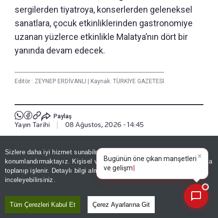
sergilerden tiyatroya, konserlerden geleneksel
sanatlara, çocuk etkinliklerinden gastronomiye
uzanan yüzlerce etkinlikle Malatya’nın dört bir
yanında devam edecek.
Editör :
ZEYNEP ERDİVANLI
|
Kaynak: TÜRKİYE GAZETESİ
Paylaş
Yayın Tarihi
|
08 Ağustos, 2026 - 14:45
Haberle İlgili Daha Fazlası
Sizlere daha iyi hizmet sunabilmek adına sitemizde
çerez
×
Bugünün öne çıkan manşetleri
konumlandırmaktayız. Kişisel verileriniz, KVKK ve GDPR kapsamında
ve gelişmeleri neler?
Yaşam
toplanıp işlenir. Detaylı bilgi almak için
Aydınlatma Metnimizi
📰
Son 30 güne ait haberleri, spor gelişmelerini veya yazar yazılarını sorgulayabilirsiniz.
inceleyebilirsiniz.
Tüm Çerezleri Kabul Et
Çerez Ayarlarına Git
Bizi Takip Edin