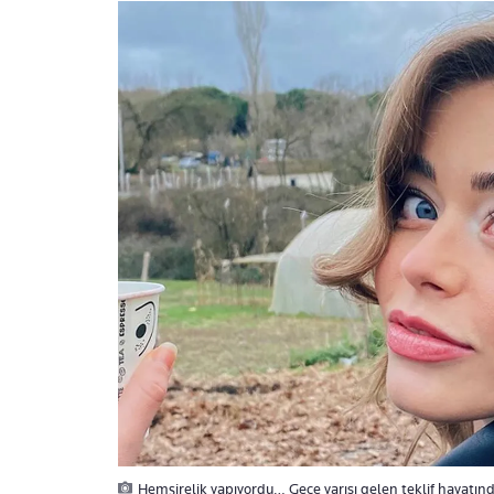
Hemşirelik yapıyordu… Gece yarısı gelen teklif hayatı