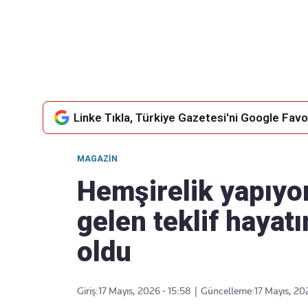
Takip Edin
Favori mecralarınızda haber
akışımıza ulaşın
Linke Tıkla, Türkiye Gazetesi'ni Google Favor
MAGAZIN
Hemşirelik yapıyo
gelen teklif haya
oldu
Giriş:
17 Mayıs, 2026 - 15:58
|
Güncelleme:
17 Mayıs, 20