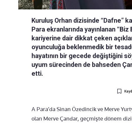
Kuruluş Orhan dizisinde “Dafne” k
Para ekranlarında yayınlanan “Biz
kariyerine dair dikkat çeken açık
oyunculuğa beklenmedik bir tesadüf
hayatının bir gecede değiştiğini sö
uyum sürecinden de bahseden Çand
etti.
Kayd
A Para’da Sinan Özedincik ve Merve Yur
olan Merve Çandar, geçmişte dönem dizil