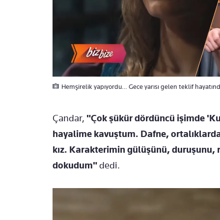
Hemşirelik yapıyordu… Gece yarısı gelen teklif hayatı
Çandar,
"Çok şükür dördüncü işimde 'Kuru
hayalime kavuştum. Dafne, ortalıklarda 
kız. Karakterimin gülüşünü, duruşunu, r
dokudum"
dedi.