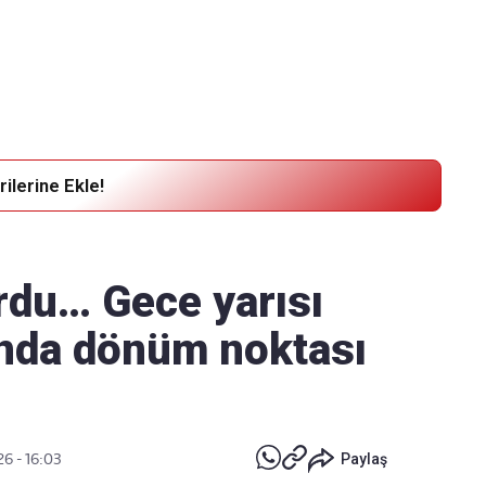
Haber Verin
Editör masamıza bilgi ve materyal
göndermek için
tıklayın
ilerine Ekle!
rdu… Gece yarısı
tında dönüm noktası
26 - 16:03
Paylaş