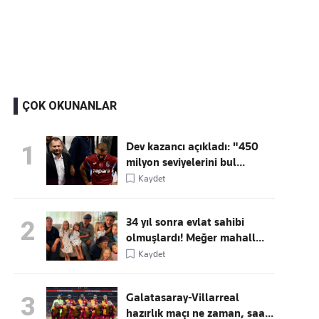
Kaçırmayın
Ücretsiz üye olun, gündemi
şekillendiren gelişmeleri önce siz duyun
ÇOK OKUNANLAR
Dev kazancı açıkladı: "450
1
milyon seviyelerini bul...
Kaydet
34 yıl sonra evlat sahibi
2
olmuşlardı! Meğer mahall...
Kaydet
Galatasaray-Villarreal
3
hazırlık maçı ne zaman, saa...