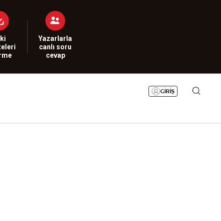
Bizim Sayfa
Namaz Vakitleri
Sesli Yayınlar
ki
Yazarlarla
eleri
canlı soru
irme
cevap
GİRİŞ