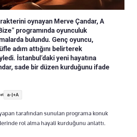
arakterini oynayan Merve Çandar, A
 Bize” programında oyunculuk
lamalarda bulundu. Genç oyuncu,
le adım attığını belirterek
yledi. İstanbul’daki yeni hayatına
ar, sade bir düzen kurduğunu ifade
a-
|
+A
et
tyapan tarafından sunulan programa konuk
erinde rol alma hayali kurduğunu anlattı.