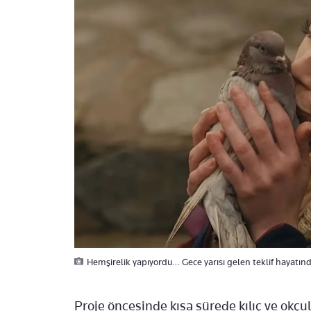
Hemşirelik yapıyordu… Gece yarısı gelen teklif hayatı
Proje öncesinde kısa sürede kılıç ve okçu