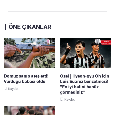
ÖNE ÇIKANLAR
Domuz sanıp ateş etti!
Özel | Hyeon-gyu Oh için
Vurduğu babası öldü
Luis Suarez benzetmesi!
"En iyi halini henüz
Kaydet
görmediniz"
Kaydet