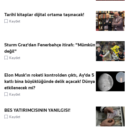
Tarihî kitaplar dijital ortama taşınacak!
Kaydet
Sturm Graz'dan Fenerbahçe itirafı: "Mümkün
değil"
Kaydet
Elon Musk’ın roketi kontrolden çıktı, Ay'da 5
katlı bina büyüklüğünde delik açacak! Dünya
etkilenecek mi?
Kaydet
BES YATIRIMCISININ YANILGISI!
Kaydet