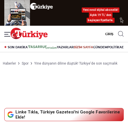
Yeni nesil dijital abonelik!
Aylık 19 TL’ den
başlayan fiyatlarla.
GİRİŞ
SON DAKİKA
YAZARLAR
BİZİM SAYFA
GÜNDEM
POLİTİKA
EK
Haberler
Spor
Yine dünyanın diline düştük! Türkiye'de son saçmalık
Linke Tıkla, Türkiye Gazetesi'ni Google Favorilerine
Ekle!