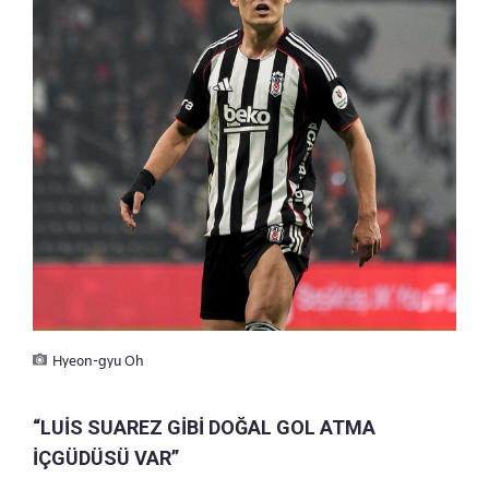
Hyeon-gyu Oh
“LUİS SUAREZ GİBİ DOĞAL GOL ATMA
İÇGÜDÜSÜ VAR”