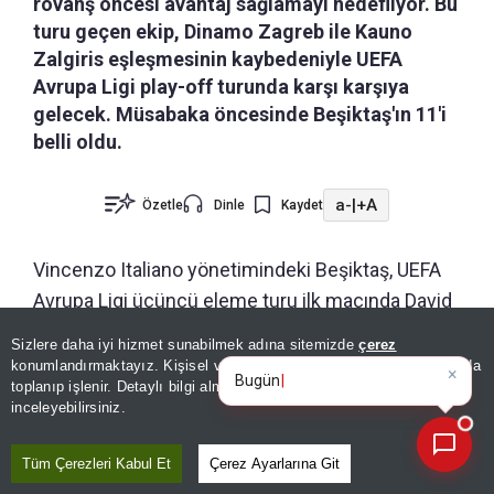
rövanş öncesi avantaj sağlamayı hedefliyor. Bu
turu geçen ekip, Dinamo Zagreb ile Kauno
Zalgiris eşleşmesinin kaybedeniyle UEFA
Avrupa Ligi play-off turunda karşı karşıya
gelecek. Müsabaka öncesinde Beşiktaş'ın 11'i
belli oldu.
a-
|
+A
Özetle
Dinle
Kaydet
Vincenzo Italiano yönetimindeki Beşiktaş, UEFA
Avrupa Ligi üçüncü eleme turu ilk maçında David
Horejs'in çalıştırdığı Hradec Kralove ile
Sizlere daha iyi hizmet sunabilmek adına sitemizde
çerez
×
Bugünün öne çıkan manşetleri
deplasmanda karşılaşıyor. Malsovicka Arena'da
konumlandırmaktayız. Kişisel verileriniz, KVKK ve GDPR kapsamında
ve geliş
toplanıp işlenir. Detaylı bilgi almak için
Aydınlatma Metnimizi
oynanacak maç, Türkiye saatiyle 20.00'de
📰
Son 30 güne ait haberleri, spor gelişmelerini veya yazar yazılarını sorgulayabilirsiniz.
inceleyebilirsiniz.
başlayacak.
Tüm Çerezleri Kabul Et
Çerez Ayarlarına Git
İLK 11'LER