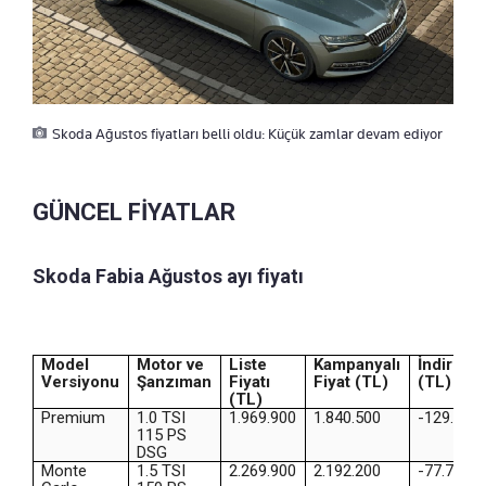
Skoda Ağustos fiyatları belli oldu: Küçük zamlar devam ediyor
GÜNCEL FİYATLAR
Skoda Fabia Ağustos ayı fiyatı
Model
Motor ve
Liste
Kampanyalı
İndirim
Versiyonu
Şanzıman
Fiyatı
Fiyat (TL)
(TL)
(TL)
Premium
1.0 TSI
1.969.900
1.840.500
-129.400
115 PS
DSG
Monte
1.5 TSI
2.269.900
2.192.200
-77.700