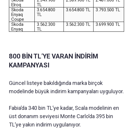
Skoda
2.349.900
2.389.900 TL
2.481.600 TL
Elroq
TL
Skoda
3.654.800
3.654.800 TL
3.793.500 TL
Enyaq
TL
Coupe
Skoda
3.562.300
3.562.300 TL
3.699.900 TL
Enyaq
TL
800 BİN TL’YE VARAN İNDİRİM
KAMPANYASI
Güncel listeye bakıldığında marka birçok
modelinde büyük indirim kampanyaları uyguluyor.
Fabia’da 340 bin TL’ye kadar, Scala modelinin en
üst donanım seviyesi Monte Carlo’da 395 bin
TL’ye yakın indirim uygulanıyor.