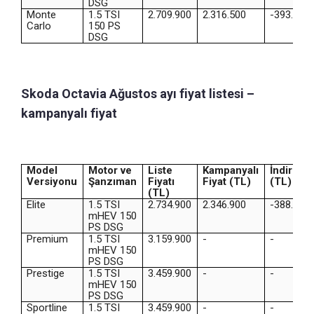
DSG
Monte
1.5 TSI
2.709.900
2.316.500
-393.400
Carlo
150 PS
DSG
Skoda Octavia Ağustos ayı fiyat listesi –
kampanyalı fiyat
Model
Motor ve
Liste
Kampanyalı
İndirim
Versiyonu
Şanzıman
Fiyatı
Fiyat (TL)
(TL)
(TL)
Elite
1.5 TSI
2.734.900
2.346.900
-388.000
mHEV 150
PS DSG
Premium
1.5 TSI
3.159.900
-
-
mHEV 150
PS DSG
Prestige
1.5 TSI
3.459.900
-
-
mHEV 150
PS DSG
Sportline
1.5 TSI
3.459.900
-
-