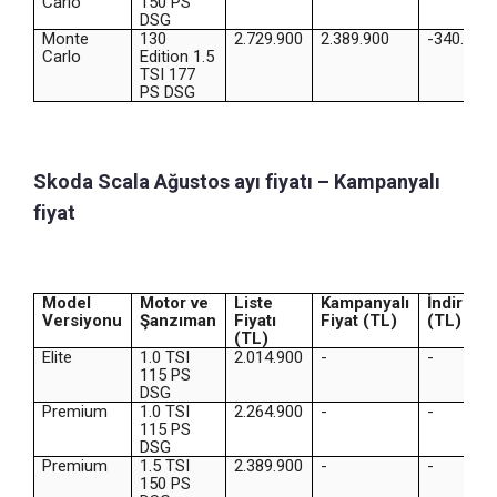
Carlo
150 PS
DSG
Monte
130
2.729.900
2.389.900
-340.000
Carlo
Edition 1.5
TSI 177
PS DSG
Skoda Scala Ağustos ayı fiyatı – Kampanyalı
fiyat
Model
Motor ve
Liste
Kampanyalı
İndirim
Versiyonu
Şanzıman
Fiyatı
Fiyat (TL)
(TL)
(TL)
Elite
1.0 TSI
2.014.900
-
-
115 PS
DSG
Premium
1.0 TSI
2.264.900
-
-
115 PS
DSG
Premium
1.5 TSI
2.389.900
-
-
150 PS