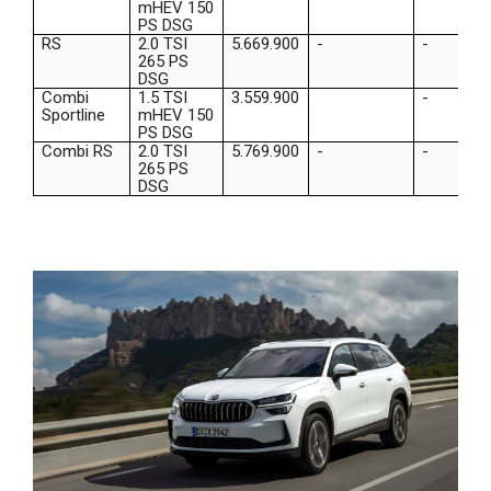
mHEV 150
PS DSG
RS
2.0 TSI
5.669.900
-
-
265 PS
DSG
Combi
1.5 TSI
3.559.900
-
Sportline
mHEV 150
PS DSG
Combi RS
2.0 TSI
5.769.900
-
-
265 PS
DSG