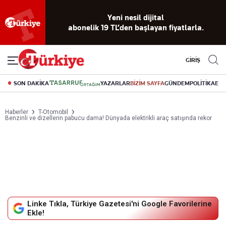
Yeni nesil dijital
abonelik 19 TL’den başlayan fiyatlarla.
GİRİŞ
SON DAKİKA
YAZARLAR
BİZİM SAYFA
GÜNDEM
POLİTİKA
EK
Haberler
T-Otomobil
Benzinli ve dizellerin pabucu dama! Dünyada elektrikli araç satışında rekor
Linke Tıkla, Türkiye Gazetesi'ni Google Favorilerine
Ekle!