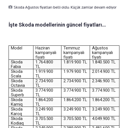
Skoda Ağustos fiyatları belli oldu: Küçük zamlar devam ediyor
İşte Skoda modellerinin güncel fiyatları…
Model
Haziran
Temmuz
Ağustos
kampanyalı
kampanyalı
kampanyalı
fiyatı
fiyatı
fiyatı
Skoda
1.764.800
1.819.900 TL
1.840.500 TL
Fabia
TL
Skoda
1.919.900
1.979.900 TL
2.014.900 TL
Scala
TL
Skoda
2.734.900
2.734.900 TL
2.346.900 TL
Octavia
TL
Skoda
3.774.900
3.774.900 TL
3.774.900 TL
Superb
TL
Skoda
1.864.200
1.864.200 TL
1.864.200 TL
Kamiq
TL
Skoda
3.249.900
3.249.900 TL
3.249.900 TL
Karoq
TL
Skoda
3.705.500
3.705.500 TL
4.049.900 TL
Kodiaq
TL