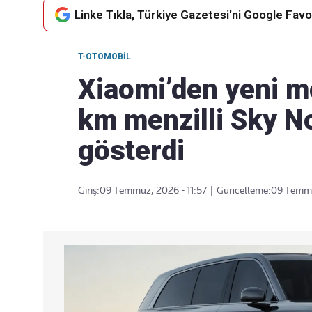
Linke Tıkla, Türkiye Gazetesi'ni Google Favor
T-OTOMOBIL
Takip Edin
Favori mecralarınızda haber
Xiaomi’den yeni m
akışımıza ulaşın
km menzilli Sky 
gösterdi
Giriş:
09 Temmuz, 2026 - 11:57
|
Güncelleme:
09 Temmu