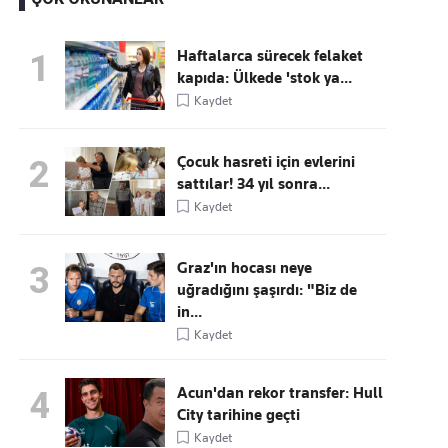
Haftalarca sürecek felaket
1
kapıda: Ülkede 'stok ya...
Kaçırmayın
Kaydet
Ücretsiz üye olun, gündemi
şekillendiren gelişmeleri önce siz duyun
Çocuk hasreti için evlerini
2
sattılar! 34 yıl sonra...
Kaydet
Graz'ın hocası neye
3
uğradığını şaşırdı: "Biz de
in...
Kaydet
Acun'dan rekor transfer: Hull
4
City tarihine geçti
Kaydet