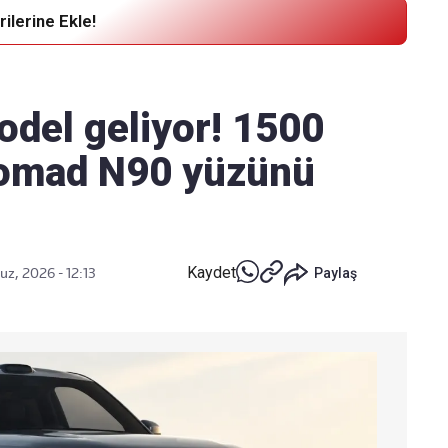
ilerine Ekle!
Haber Verin
Editör masamıza bilgi ve materyal
odel geliyor! 1500
göndermek için
tıklayın
Nomad N90 yüzünü
Kaydet
z, 2026 - 12:13
Paylaş