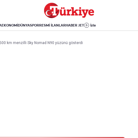
Dünya
Yaşam
Kültür-Sanat
Orta Doğu
Sağlık
Sinema
Avrupa
Hava Durumu
Arkeoloji
A
EKONOMİ
DÜNYA
SPOR
RESMİ İLANLAR
HABER JET
İzle
Amerika
Yemek
Kitap
Afrika
Seyahat
Tarih
 1500 km menzilli Sky Nomad N90 yüzünü gösterdi
İsrail-Gazze
Aktüel
Uygulamalar