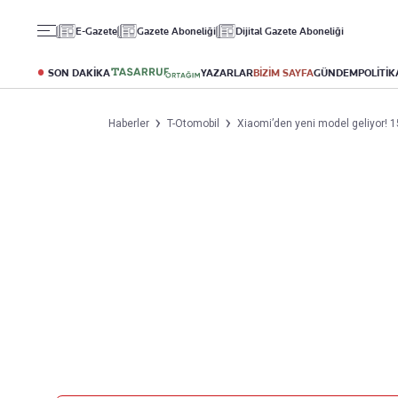
Gündem
Ekonomi
Spor
E-Gazete
Gazete Aboneliği
Dijital Gazete Aboneliği
Politika
Borsa
Futbol
Eğitim
Altın
Puan Durumu
SON DAKİKA
YAZARLAR
BİZİM SAYFA
GÜNDEM
POLİTİK
Döviz
Fikstür
Hisse Senedi
Şampiyonlar Ligi
Haberler
T-Otomobil
Xiaomi’den yeni model geliyor!
Kripto Para
Avrupa Ligi
Emlak
Basketbol
T-Otomobil
Turizm
Yazarlar
Diğer Kategoriler
Kurumsal
Bugünün Yazarları
Magazin
Hakkımızda
Tüm Yazarlar
Teknoloji
İletişim
Resmî Ilanlar
Künye
Haberler
Gazete Aboneliği
Foto Haber
Danışma Telefonları
Video Galeri
Yasal
Reklam Ver