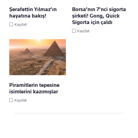
Şerafettin Yılmaz’ın
Borsa’nın 7’nci sigorta
hayatına bakış!
şirketi! Gong, Quick
Sigorta için çaldı
Kaydet
Kaydet
Piramitlerin tepesine
isimlerini kazımışlar
Kaydet