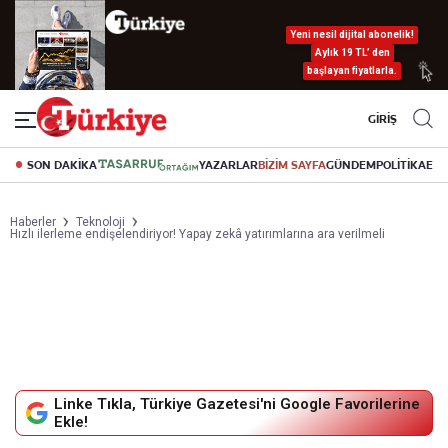
Yeni nesil dijital abonelik!
Aylık 19 TL’ den
başlayan fiyatlarla.
GİRİŞ
SON DAKİKA
YAZARLAR
BİZİM SAYFA
GÜNDEM
POLİTİKA
EK
Haberler
Teknoloji
Hızlı ilerleme endişelendiriyor! Yapay zekâ yatırımlarına ara verilmeli
Linke Tıkla, Türkiye Gazetesi'ni Google Favorilerine
Ekle!