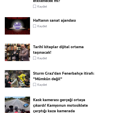
etkilenecek mi?
Kaydet
Haftanın sanat ajandası
Kaydet
Tarihî kitaplar dijital ortama
taşınacak!
Kaydet
Sturm Graz'dan Fenerbahçe itirafı:
"Mümkün değil"
Kaydet
Kask kamerası gerçeği ortaya
çıkardı! Kamyonun motosiklete
çarptığı kaza kamerada