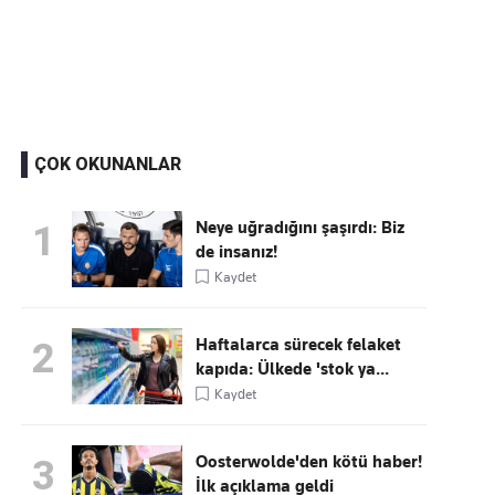
Kaçırmayın
Ücretsiz üye olun, gündemi
şekillendiren gelişmeleri önce siz duyun
ÇOK OKUNANLAR
Neye uğradığını şaşırdı: Biz
1
de insanız!
Kaydet
Haftalarca sürecek felaket
2
kapıda: Ülkede 'stok ya...
Kaydet
Oosterwolde'den kötü haber!
3
İlk açıklama geldi