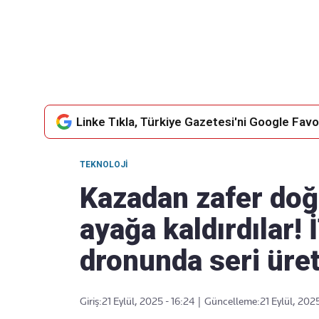
Takip Edin
Favori mecralarınızda haber
akışımıza ulaşın
Linke Tıkla, Türkiye Gazetesi'ni Google Favor
TEKNOLOJI
Kazadan zafer doğd
ayağa kaldırdılar!
dronunda seri üret
Giriş:
21 Eylül, 2025 - 16:24
|
Güncelleme:
21 Eylül, 2025