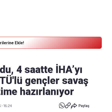
Haber Verin
Editör masamıza bilgi ve materyal
göndermek için
tıklayın
ilerine Ekle!
u, 4 saatte İHA’yı
 İTÜ'lü gençler savaş
ime hazırlanıyor
 - 16:24
Paylaş