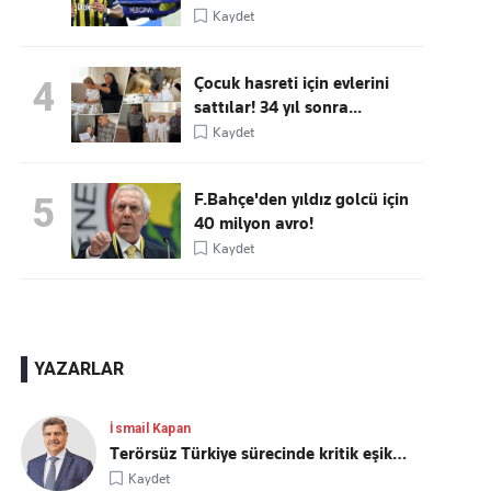
Kaydet
Çocuk hasreti için evlerini
4
sattılar! 34 yıl sonra...
Kaydet
F.Bahçe'den yıldız golcü için
5
40 milyon avro!
Kaydet
YAZARLAR
İsmail Kapan
Terörsüz Türkiye sürecinde kritik eşik…
Kaydet