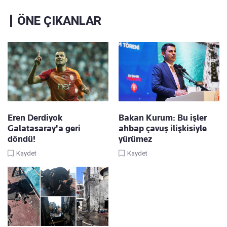
ÖNE ÇIKANLAR
Eren Derdiyok
Bakan Kurum: Bu işler
Galatasaray'a geri
ahbap çavuş ilişkisiyle
döndü!
yürümez
Kaydet
Kaydet