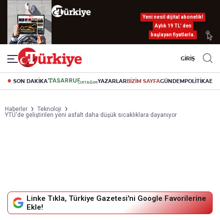
Yeni nesil dijital abonelik!
Aylık 19 TL’ den
başlayan fiyatlarla.
GİRİŞ
SON DAKİKA
YAZARLAR
BİZİM SAYFA
GÜNDEM
POLİTİKA
EK
Haberler
Teknoloji
YTÜ'de geliştirilen yeni asfalt daha düşük sıcaklıklara dayanıyor
Linke Tıkla, Türkiye Gazetesi'ni Google Favorilerine
Ekle!