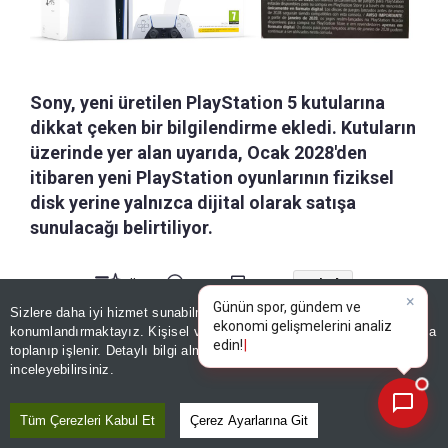
Sony, yeni üretilen PlayStation 5 kutularına
dikkat çeken bir bilgilendirme ekledi. Kutuların
üzerinde yer alan uyarıda, Ocak 2028'den
itibaren yeni PlayStation oyunlarının fiziksel
disk yerine yalnızca dijital olarak satışa
sunulacağı belirtiliyor.
a-
|
+A
Özetle
Dinle
Kaydet
×
Günün spor, gündem ve
Sizlere daha iyi hizmet sunabilmek adına sitemizde
çerez
ekonomi gelişmelerini analiz
konumlandırmaktayız. Kişisel verileriniz, KVKK ve GDPR kapsamında
Sony, fiziksel oyunlardan dijital
edin!
toplanıp işlenir. Detaylı bilgi almak için
Aydınlatma Metnimizi
📰
Son 30 güne ait haberleri, spor gelişmelerini veya yazar yazılarını sorgulayabilirsiniz.
dağıtıma geçiş planını bir adım daha
inceleyebilirsiniz.
ileri taşıdı. Daha önce resmi olarak
SEVDA KILIÇ
Tüm Çerezleri Kabul Et
Çerez Ayarlarına Git
duyurulan kararın ardından şirket,