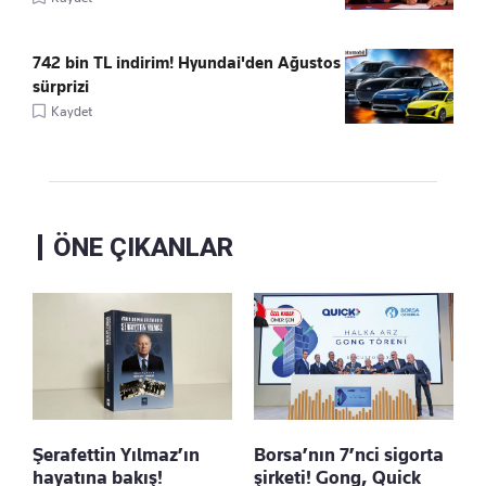
742 bin TL indirim! Hyundai'den Ağustos
sürprizi
Kaydet
ÖNE ÇIKANLAR
Şerafettin Yılmaz’ın
Borsa’nın 7’nci sigorta
hayatına bakış!
şirketi! Gong, Quick