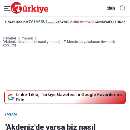
GİRİŞ
SON DAKİKA
YAZARLAR
BİZİM SAYFA
GÜNDEM
POLİTİKA
EK
Haberler
Yaşam
"Akdeniz'de varsa biz nasıl yüzeceğiz?" Mersin'de yakalanan dev balık
korkuttu
Linke Tıkla, Türkiye Gazetesi'ni Google Favorilerine
Ekle!
YAŞAM
"Akdeniz'de varsa biz nasıl