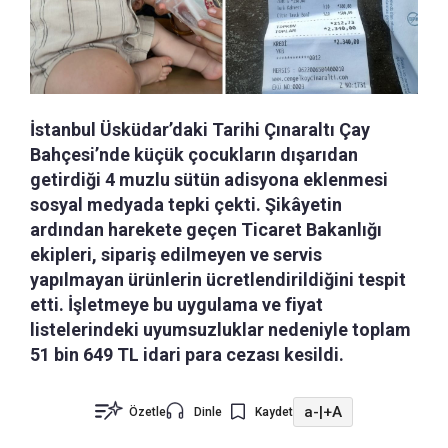
İstanbul Üsküdar’daki Tarihi Çınaraltı Çay
Bahçesi’nde küçük çocukların dışarıdan
getirdiği 4 muzlu sütün adisyona eklenmesi
sosyal medyada tepki çekti. Şikâyetin
ardından harekete geçen Ticaret Bakanlığı
ekipleri, sipariş edilmeyen ve servis
yapılmayan ürünlerin ücretlendirildiğini tespit
etti. İşletmeye bu uygulama ve fiyat
listelerindeki uyumsuzluklar nedeniyle toplam
51 bin 649 TL idari para cezası kesildi.
a-
|
+A
Özetle
Dinle
Kaydet