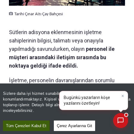
Tarihi Çınar Altı Çay Bahçesi
Sütlerin adisyona eklenmesinin işletme
sahiplerinin bilgisi, talimatı veya onayıyla
yapılmadığı savunulurken, olayın
personel ile
müşteri arasındaki iletişim sırasında bu
noktaya geldiği ifade edildi.
İşletme, personelin davranışlarından sorumlu
olduklarını da vurgulayarak ilgili çalışanla gerekli
Sizlere daha iyi hizmet sunabilmek adına sitemizde
çerez
×
görüşmenin yapıldığını bildirdi. Açıklamada,
Bugünkü yazarların köşe
konumlandırmaktayız. Kişisel verileriniz, KVKK ve GDPR kapsamında
yazılarını
“Bizim için mesele birkaç adet süt veya birkaç yüz
toplanıp işlenir. Detaylı bilgi almak için
Aydınlatma Metnimizi
📰
Son 30 güne ait haberleri, spor gelişmelerini veya yazar yazılarını sorgulayabilirsiniz.
inceleyebilirsiniz.
liralık bir hesap değildir. Yıllardır insanların
ailesiyle geldiği, evinden yiyeceğini getirip gönül
Tüm Çerezleri Kabul Et
Çerez Ayarlarına Git
rahatlığıyla tükettiği Çınaraltı kültürünü korumak