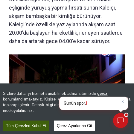
eşliğinde yürüyüş yapma fırsatı sunan Kaleiçi,
akşam bambaşka bir kimliğe bürünüyor.
Kaleiçi'nde özellikle yaz aylarında akşam saat
20.00'da başlayan hareketlilik, ilerleyen saatlerde
daha da artarak gece 04.00'e kadar sürüyor.
×
Günün spor, gündem ve
Sizlere daha iyi hizmet sunabilmek adına sitemizde
çerez
ekonomi gelişmelerini analiz
konumlandırmaktayız. Kişisel verileriniz, KVKK ve GDPR kapsamında
edin
toplanıp işlenir. Detaylı bilgi almak için
Aydınlatma Metnimizi
📰
Son 30 güne ait haberleri, spor gelişmelerini veya yazar yazılarını sorgulayabilirsiniz.
inceleyebilirsiniz.
Tüm Çerezleri Kabul Et
Çerez Ayarlarına Git