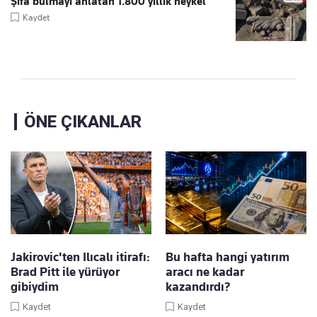
Şifa bulmayı anlatan 1.800 yıllık heykel
Kaydet
ÖNE ÇIKANLAR
Jakirovic'ten Ilıcalı itirafı:
Bu hafta hangi yatırım
Brad Pitt ile yürüyor
aracı ne kadar
gibiydim
kazandırdı?
Kaydet
Kaydet