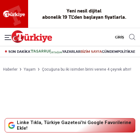
Yeni nesil dijital
abonelik 19 TL’den başlayan fiyatlarla.
GİRİŞ
SON DAKİKA
YAZARLAR
BİZİM SAYFA
GÜNDEM
POLİTİKA
EK
Haberler
Yaşam
Çocuğuna bu iki isimden birini verene 4 çeyrek altın!
Linke Tıkla, Türkiye Gazetesi'ni Google Favorilerine
Ekle!