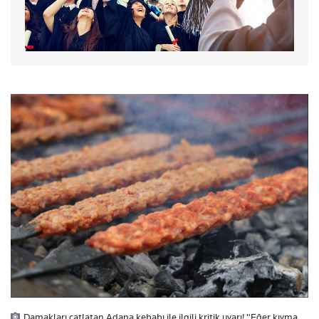
Damakları çatlatan Adana kebabı ile ilgili kritik uyarı! "Eğer kıyma