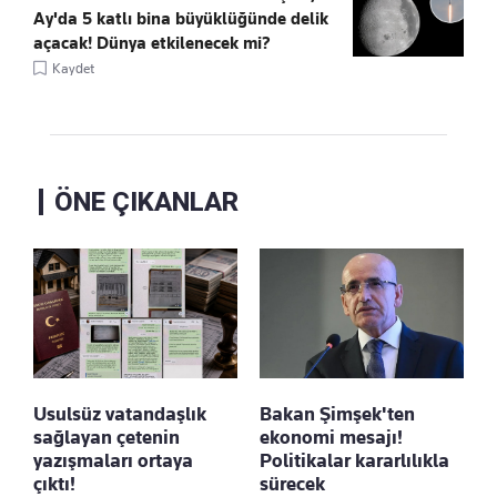
Ay'da 5 katlı bina büyüklüğünde delik
açacak! Dünya etkilenecek mi?
Kaydet
ÖNE ÇIKANLAR
Usulsüz vatandaşlık
Bakan Şimşek'ten
sağlayan çetenin
ekonomi mesajı!
yazışmaları ortaya
Politikalar kararlılıkla
çıktı!
sürecek