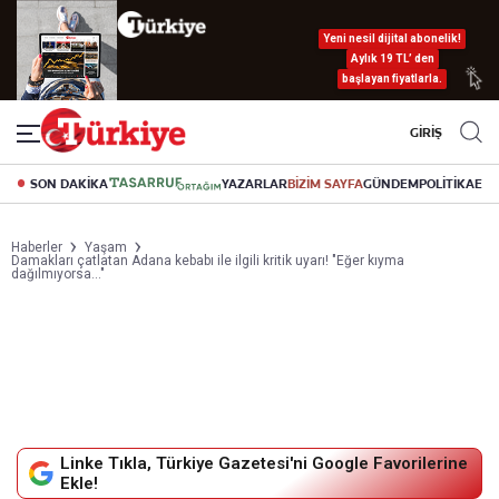
Yeni nesil dijital abonelik!
Aylık 19 TL’ den
başlayan fiyatlarla.
GİRİŞ
SON DAKİKA
YAZARLAR
BİZİM SAYFA
GÜNDEM
POLİTİKA
EK
Haberler
Yaşam
Damakları çatlatan Adana kebabı ile ilgili kritik uyarı! "Eğer kıyma
dağılmıyorsa..."
Linke Tıkla, Türkiye Gazetesi'ni Google Favorilerine
Ekle!