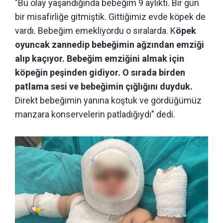
"Bu olay yaşandığında bebeğim 9 aylıktı. Bir gün
bir misafirliğe gitmiştik. Gittiğimiz evde köpek de
vardı. Bebeğim emekliyordu o sıralarda. K
öpek
oyuncak zannedip bebeğimin ağzından emziği
alıp kaçıyor. Bebeğim emziğini almak için
köpeğin peşinden gidiyor. O sırada birden
patlama sesi ve bebeğimin çığlığını duyduk.
Direkt bebeğimin yanına koştuk ve gördüğümüz
manzara konservelerin patladığıydı" dedi.