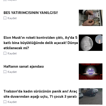
BES YATIRIMCISININ YANILGISI!
Kaydet
Elon Musk’ın roketi kontrolden çıktı, Ay'da 5
katlı bina büyüklüğünde delik açacak! Dünya
etkilenecek mi?
Kaydet
Haftanın sanat ajandası
Kaydet
Trabzon'da kadın sürücünün panik anı! Araç
site duvarından aşağı uçtu, 1'i çocuk 3 yaralı
Kaydet