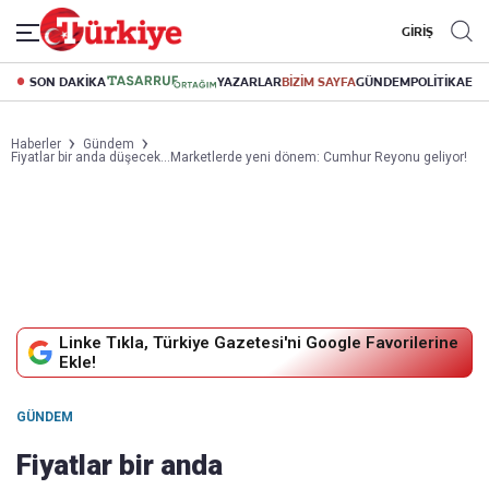
GİRİŞ
SON DAKİKA
YAZARLAR
BİZİM SAYFA
GÜNDEM
POLİTİKA
EK
Haberler
Gündem
Fiyatlar bir anda düşecek...Marketlerde yeni dönem: Cumhur Reyonu geliyor!
Linke Tıkla, Türkiye Gazetesi'ni Google Favorilerine
Ekle!
GÜNDEM
Fiyatlar bir anda