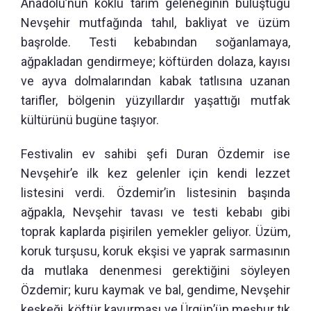
Anadolu’nun köklü tarım geleneğinin buluştuğu
Nevşehir mutfağında tahıl, bakliyat ve üzüm
başrolde. Testi kebabından soğanlamaya,
ağpakladan gendirmeye; köftürden dolaza, kayısı
ve ayva dolmalarından kabak tatlısına uzanan
tarifler, bölgenin yüzyıllardır yaşattığı mutfak
kültürünü bugüne taşıyor.
Festivalin ev sahibi şefi Duran Özdemir ise
Nevşehir’e ilk kez gelenler için kendi lezzet
listesini verdi. Özdemir’in listesinin başında
ağpakla, Nevşehir tavası ve testi kebabı gibi
toprak kaplarda pişirilen yemekler geliyor. Üzüm,
koruk turşusu, koruk ekşisi ve yaprak sarmasının
da mutlaka denenmesi gerektiğini söyleyen
Özdemir; kuru kaymak ve bal, gendime, Nevşehir
keşkeği, köftür kavurması ve Ürgüp’ün meşhur tık