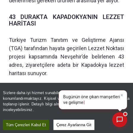
denenmesi gereken ürünleri arasında yer alıyor.
43 DURAKTA KAPADOKYA’NIN LEZZET
HARİTASI
Türkiye Turizm Tanıtım ve Geliştirme Ajansı
(TGA) tarafından hayata geçirilen Lezzet Noktası
projesi kapsamında Nevşehir’de belirlenen 43
adres, ziyaretçilere adeta bir Kapadokya lezzet
haritası sunuyor.
Geleneksel yemekleri yaşatan aile
Sizlere daha iyi hizmet sunabilmek adına sitemizde
çerez
×
işletmelerinden esnaf lokantalarına, yerel ürünleri
Bugünün öne çıkan manşetleri
konumlandırmaktayız. Kişisel verileriniz, KVKK ve GDPR kapsamında
ve gelişmeleri neler?
yenilikçi dokunuşlarla sunan şef restoranlarından
toplanıp işlenir. Detaylı bilgi almak için
Aydınlatma Metnimizi
📰
Son 30 güne ait haberleri, spor gelişmelerini veya yazar yazılarını sorgulayabilirsiniz.
inceleyebilirsiniz.
kahve, pastacılık ve yöresel ürün duraklarına
uzanan seçki, Kapadokya’yı yalnızca
Tüm Çerezleri Kabul Et
Çerez Ayarlarına Git
manzaralarıyla değil, tadıyla da keşfetmek