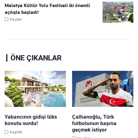
Malatya Kültür Yolu Festivali iki önemli
açılışla başladı!
Kaydet
ÖNE ÇIKANLAR
Yabancının gidişi lüks
Çalhanoğlu, Türk
konutu vurdu!
futbolunun başına
geçmek istiyor
Kaydet