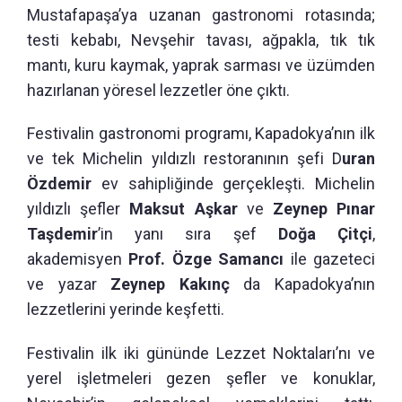
Mustafapaşa’ya uzanan gastronomi rotasında;
testi kebabı, Nevşehir tavası, ağpakla, tık tık
mantı, kuru kaymak, yaprak sarması ve üzümden
hazırlanan yöresel lezzetler öne çıktı.
Festivalin gastronomi programı, Kapadokya’nın ilk
ve tek Michelin yıldızlı restoranının şefi D
uran
Özdemir
ev sahipliğinde gerçekleşti. Michelin
yıldızlı şefler
Maksut Aşkar
ve
Zeynep Pınar
Taşdemir
’in yanı sıra şef
Doğa Çitçi
,
akademisyen
Prof. Özge Samancı
ile gazeteci
ve yazar
Zeynep Kakınç
da Kapadokya’nın
lezzetlerini yerinde keşfetti.
Festivalin ilk iki gününde Lezzet Noktaları’nı ve
yerel işletmeleri gezen şefler ve konuklar,