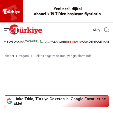
Reklamsız
56 yıllık
Akıllı haber
Eski gazeteleri
Yazarlarla
okuma
dijital arşiv
asistanı
indirme
canlı soru
deneyimi
cevap
GİRİŞ
SON DAKİKA
YAZARLAR
BİZİM SAYFA
GÜNDEM
POLİTİKA
EK
Haberler
Yaşam
Elektrik dağıtım sektörü yangın alarmında
Linke Tıkla, Türkiye Gazetesi'ni Google Favorilerine
Ekle!