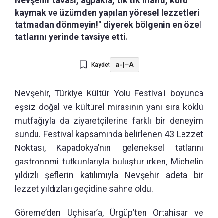
Nevşehir tavası, ağpakla, tık tık mantı, kuru
kaymak ve üzümden yapılan yöresel lezzetleri
tatmadan dönmeyin!" diyerek bölgenin en özel
tatlarını yerinde tavsiye etti.
a-
|
+A
Kaydet
Nevşehir, Türkiye Kültür Yolu Festivali boyunca
eşsiz doğal ve kültürel mirasının yanı sıra köklü
mutfağıyla da ziyaretçilerine farklı bir deneyim
sundu. Festival kapsamında belirlenen 43 Lezzet
Noktası, Kapadokya’nın geleneksel tatlarını
gastronomi tutkunlarıyla buluştururken, Michelin
yıldızlı şeflerin katılımıyla Nevşehir adeta bir
lezzet yıldızları geçidine sahne oldu.
Göreme’den Uçhisar’a, Ürgüp’ten Ortahisar ve