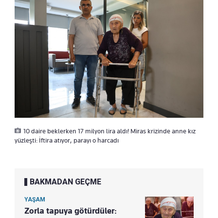
10 daire beklerken 17 milyon lira aldı! Miras krizinde anne kız
yüzleşti: İftira atıyor, parayı o harcadı
BAKMADAN GEÇME
YAŞAM
Zorla tapuya götürdüler: