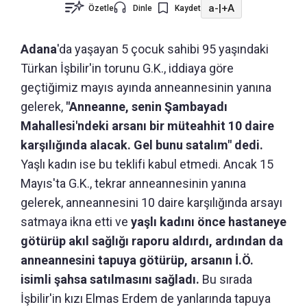
a-
|
+A
Özetle
Dinle
Kaydet
Adana
'da yaşayan 5 çocuk sahibi 95 yaşındaki
Türkan İşbilir'in torunu G.K., iddiaya göre
geçtiğimiz mayıs ayında anneannesinin yanına
gelerek,
"Anneanne, senin Şambayadı
Mahallesi'ndeki arsanı bir müteahhit 10 daire
karşılığında alacak. Gel bunu satalım" dedi.
Yaşlı kadın ise bu teklifi kabul etmedi. Ancak 15
Mayıs'ta G.K., tekrar anneannesinin yanına
gelerek, anneannesini 10 daire karşılığında arsayı
satmaya ikna etti ve
yaşlı kadını önce hastaneye
götürüp akıl sağlığı raporu aldırdı, ardından da
anneannesini tapuya götürüp, arsanın İ.Ö.
isimli şahsa satılmasını sağladı.
Bu sırada
İşbilir'in kızı Elmas Erdem de yanlarında tapuya