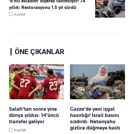
'6'ncı evladım' diyerek tanımlıyor! 74
yıllık: Restorasyonu 1.5 yıl sürdü
Kaydet
ÖNE ÇIKANLAR
Salah'tan sonra yine
Gazze'de yeni işgal
dünya yıldızı: 14'üncü
hazırlığı! İsrail basını
transfer geliyor
sızdırdı: Netanyahu
gizlice düğmeye bastı
Kaydet