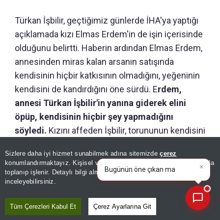
Türkan İşbilir, geçtiğimiz günlerde İHA'ya yaptığı
açıklamada kızı Elmas Erdem'in de işin içerisinde
olduğunu belirtti. Haberin ardından Elmas Erdem,
annesinden miras kalan arsanın satışında
kendisinin hiçbir katkısının olmadığını, yeğeninin
kendisini de kandırdığını öne sürdü. E
rdem,
annesi Türkan İşbilir'in yanına giderek elini
öpüp, kendisinin hiçbir şey yapmadığını
söyledi.
Kızını affeden İşbilir, torununun kendisini
kandırarak arsasını sattırdığını ve mağdur
Sizlere daha iyi hizmet sunabilmek adına sitemizde
çerez
×
olduğunu söyledi.
Bugünün öne çıkan manşetleri
konumlandırmaktayız. Kişisel verileriniz, KVKK ve GDPR kapsamında
ve gelişmeleri neler?
toplanıp işlenir. Detaylı bilgi almak için
Aydınlatma Metnimizi
📰
Son 30 güne ait haberleri, spor gelişmelerini veya yazar yazılarını sorgulayabilirsiniz.
inceleyebilirsiniz.
Tüm Çerezleri Kabul Et
Çerez Ayarlarına Git