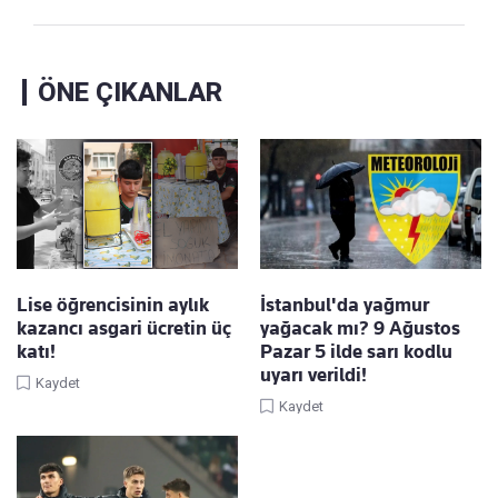
ÖNE ÇIKANLAR
Lise öğrencisinin aylık
İstanbul'da yağmur
kazancı asgari ücretin üç
yağacak mı? 9 Ağustos
katı!
Pazar 5 ilde sarı kodlu
uyarı verildi!
Kaydet
Kaydet