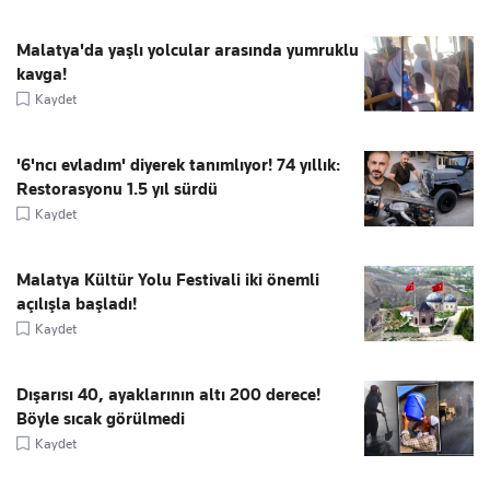
Malatya'da yaşlı yolcular arasında yumruklu
kavga!
Kaydet
'6'ncı evladım' diyerek tanımlıyor! 74 yıllık:
Restorasyonu 1.5 yıl sürdü
Kaydet
Malatya Kültür Yolu Festivali iki önemli
açılışla başladı!
Kaydet
Dışarısı 40, ayaklarının altı 200 derece!
Böyle sıcak görülmedi
Kaydet