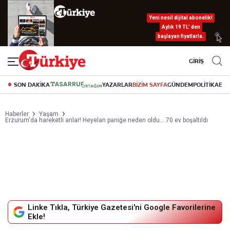
Yeni nesil dijital abonelik!
Aylık 19 TL’ den
başlayan fiyatlarla.
GİRİŞ
SON DAKİKA
YAZARLAR
BİZİM SAYFA
GÜNDEM
POLİTİKA
EK
Haberler
Yaşam
Erzurum'da hareketli anlar! Heyelan paniğe neden oldu... 70 ev boşaltıldı
Linke Tıkla, Türkiye Gazetesi'ni Google Favorilerine
Ekle!