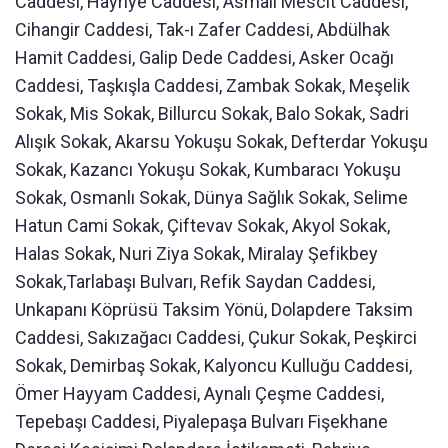
Caddesi, Hayriye Caddesi, Asmalı Mescit Caddesi,
Cihangir Caddesi, Tak-ı Zafer Caddesi, Abdülhak
Hamit Caddesi, Galip Dede Caddesi, Asker Ocağı
Caddesi, Taşkışla Caddesi, Zambak Sokak, Meşelik
Sokak, Mis Sokak, Billurcu Sokak, Balo Sokak, Sadri
Alışık Sokak, Akarsu Yokuşu Sokak, Defterdar Yokuşu
Sokak, Kazancı Yokuşu Sokak, Kumbaracı Yokuşu
Sokak, Osmanlı Sokak, Dünya Sağlık Sokak, Selime
Hatun Cami Sokak, Çiftevav Sokak, Akyol Sokak,
Halas Sokak, Nuri Ziya Sokak, Miralay Şefikbey
Sokak,Tarlabaşı Bulvarı, Refik Saydan Caddesi,
Unkapanı Köprüsü Taksim Yönü, Dolapdere Taksim
Caddesi, Sakızağacı Caddesi, Çukur Sokak, Peşkirci
Sokak, Demirbaş Sokak, Kalyoncu Kulluğu Caddesi,
Ömer Hayyam Caddesi, Aynalı Çeşme Caddesi,
Tepebaşı Caddesi, Piyalepaşa Bulvarı Fişekhane