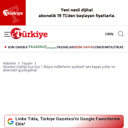
Reklamsız
56 yıllık
Akıllı haber
Eski gazeteleri
Yazarlarla
okuma
dijital arşiv
asistanı
indirme
canlı soru
deneyimi
cevap
GİRİŞ
SON DAKİKA
YAZARLAR
BİZİM SAYFA
GÜNDEM
POLİTİKA
EK
Haberler
Yaşam
İstanbul Valiliği ilçe ilçe 1 Mayıs tedbirlerini açıkladı! İşte kapalı yollar ve
alternatif güzergahlar
Linke Tıkla, Türkiye Gazetesi'ni Google Favorilerine
Ekle!