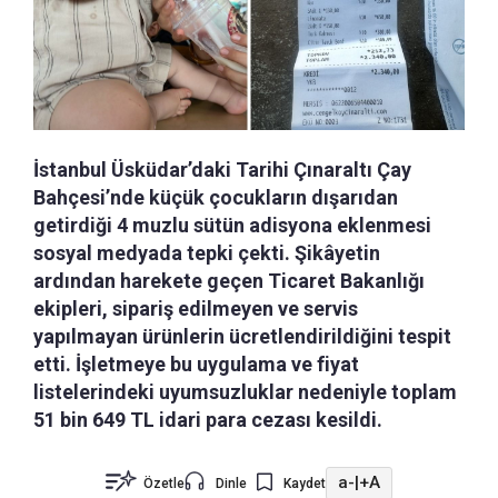
İstanbul Üsküdar’daki Tarihi Çınaraltı Çay
Bahçesi’nde küçük çocukların dışarıdan
getirdiği 4 muzlu sütün adisyona eklenmesi
sosyal medyada tepki çekti. Şikâyetin
ardından harekete geçen Ticaret Bakanlığı
ekipleri, sipariş edilmeyen ve servis
yapılmayan ürünlerin ücretlendirildiğini tespit
etti. İşletmeye bu uygulama ve fiyat
listelerindeki uyumsuzluklar nedeniyle toplam
51 bin 649 TL idari para cezası kesildi.
a-
|
+A
Özetle
Dinle
Kaydet