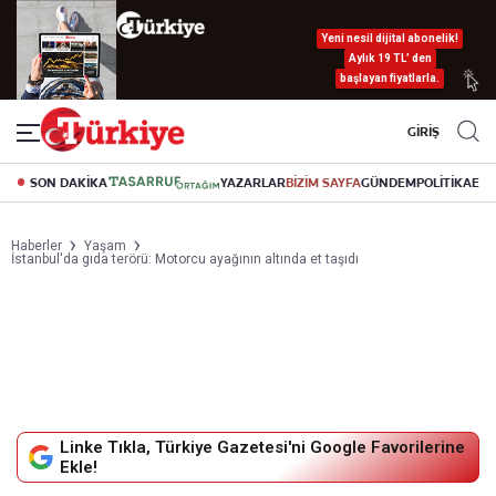
Yeni nesil dijital abonelik!
Aylık 19 TL’ den
başlayan fiyatlarla.
GİRİŞ
SON DAKİKA
YAZARLAR
BİZİM SAYFA
GÜNDEM
POLİTİKA
EK
Haberler
Yaşam
İstanbul'da gıda terörü: Motorcu ayağının altında et taşıdı
Linke Tıkla, Türkiye Gazetesi'ni Google Favorilerine
Ekle!