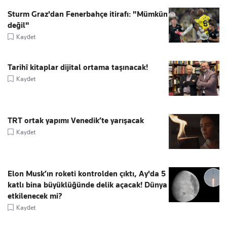
Sturm Graz'dan Fenerbahçe itirafı: "Mümkün
değil"
Kaydet
Tarihî kitaplar dijital ortama taşınacak!
Kaydet
TRT ortak yapımı Venedik’te yarışacak
Kaydet
Elon Musk’ın roketi kontrolden çıktı, Ay'da 5
katlı bina büyüklüğünde delik açacak! Dünya
etkilenecek mi?
Kaydet