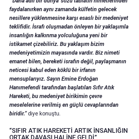
“‘Daha adil bir dünya' sözü tabiatın nimetlerinden
faydalanırken aynı zamanda külfetin gelecek
nesillere yüklenmesine karşı esaslı bir medeniyet
teklifidir. İsrafı oluşmadan önleyen bir yaklaşımla
insanlığın kalkınma yolculuğuna yeni bir
istikamet çizebiliriz. Bu yaklaşım bizim
medeniyetimizin mayasında vardır. Biz nimeti
emanet bilen, bereketi israfın değil, paylaşmanın
neticesi kabul eden köklü bir irfanın
mensuplarıyız. Sayın Emine Erdoğan
Hanımefendi tarafından başlatılan Sıfır Atık
Hareketi, bu medeniyet birikimin çevre
meselelerine verilmiş en güçlü cevaplarından
biridir.”
diye konuştu.
“SIFIR ATIK HAREKETİ ARTIK İNSANLIĞIN
ORTAK DAVASI HALİNE GELDİ”