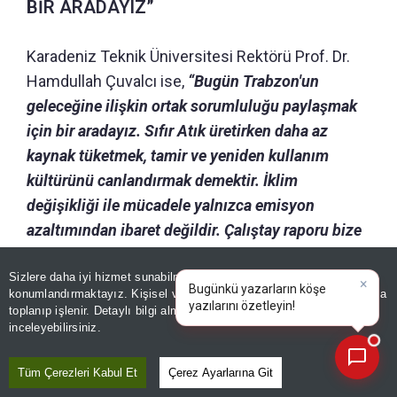
BİR ARADAYIZ”
Karadeniz Teknik Üniversitesi Rektörü Prof. Dr.
Hamdullah Çuvalcı ise,
“Bugün Trabzon'un
geleceğine ilişkin ortak sorumluluğu paylaşmak
için bir aradayız. Sıfır Atık üretirken daha az
kaynak tüketmek, tamir ve yeniden kullanım
kültürünü canlandırmak demektir. İklim
değişikliği ile mücadele yalnızca emisyon
azaltımından ibaret değildir. Çalıştay raporu bize
açık bir tablo sunuyor. Trabzon büyük bir doğal
Sizlere daha iyi hizmet sunabilmek adına sitemizde
çerez
zenginliğe sahip ancak yoğun yağış rejimi ve
×
Bugünkü yazarların köşe
konumlandırmaktayız. Kişisel verileriniz, KVKK ve GDPR kapsamında
dağınık yerleşim yapısı; sel, taşkın ve kıyı
yazılarını öze
|
toplanıp işlenir. Detaylı bilgi almak için
Aydınlatma Metnimizi
📰
Son 30 güne ait haberleri, spor gelişmelerini veya yazar yazılarını sorgulayabilirsiniz.
erozyonu riskini artırmaktadır. KTÜ olarak
inceleyebilirsiniz.
sorumluluğumuzun farkındayız. Uygulamaların
Tüm Çerezleri Kabul Et
Çerez Ayarlarına Git
etkisini bağımsız şekilde değerlendirmek de