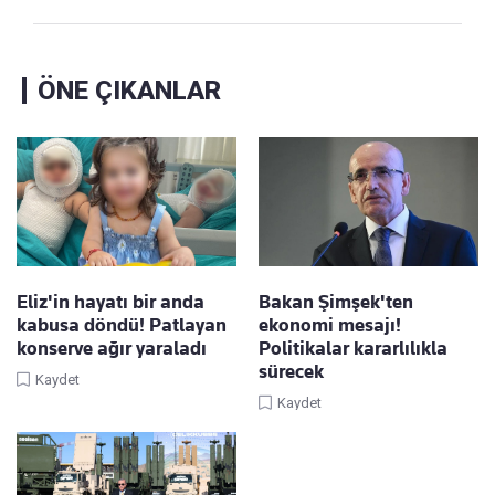
ÖNE ÇIKANLAR
Eliz'in hayatı bir anda
Bakan Şimşek'ten
kabusa döndü! Patlayan
ekonomi mesajı!
konserve ağır yaraladı
Politikalar kararlılıkla
sürecek
Kaydet
Kaydet