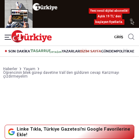
Yeni nesil dijital abonelik!
Aylık 19 TL’ den
başlayan fiyatlarla.
GİRİŞ
SON DAKİKA
YAZARLAR
BİZİM SAYFA
GÜNDEM
POLİTİKA
EK
Haberler
Yaşam
Öğrencinin bilek güreşi davetine Vali'den güldüren cevap: Karizmayı
çizdirmeyelim
Linke Tıkla, Türkiye Gazetesi'ni Google Favorilerine
Ekle!