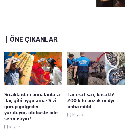
ÖNE ÇIKANLAR
Sıcaklardan bunalanlara
Tam satışa çıkacaktı!
ilaç gibi uygulama: Sizi
200 kilo bozuk midye
görüp gölgeden
imha edildi
yürütüyor, otobüste bile
Kaydet
serinletiyor!
Kaydet