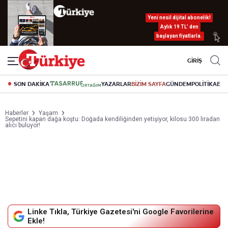
Yeni nesil dijital abonelik!
Aylık 19 TL’ den
başlayan fiyatlarla.
GİRİŞ
SON DAKİKA
YAZARLAR
BİZİM SAYFA
GÜNDEM
POLİTİKA
EK
Haberler
Yaşam
Sepetini kapan dağa koştu: Doğada kendiliğinden yetişiyor, kilosu 300 liradan
alıcı buluyor!
Linke Tıkla, Türkiye Gazetesi'ni Google Favorilerine
Ekle!