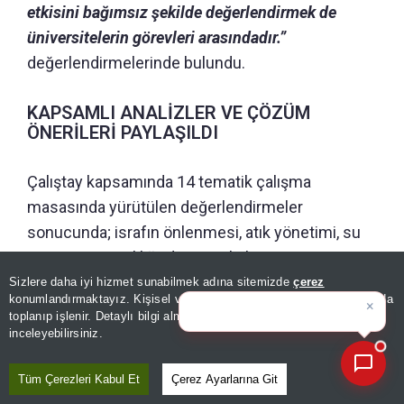
etkisini bağımsız şekilde değerlendirmek de
üniversitelerin görevleri arasındadır.”
değerlendirmelerinde bulundu.
KAPSAMLI ANALİZLER VE ÇÖZÜM
ÖNERİLERİ PAYLAŞILDI
Çalıştay kapsamında 14 tematik çalışma
masasında yürütülen değerlendirmeler
sonucunda; israfın önlenmesi, atık yönetimi, su
ve enerji verimliliği, döngüsel ekonomi, sanayi,
tarım, turizm, mavi ekonomi, yönetişim ve veri
Sizlere daha iyi hizmet sunabilmek adına sitemizde
çerez
×
Bugünün öne çıkan manşetleri
konumlandırmaktayız. Kişisel verileriniz, KVKK ve GDPR kapsamında
yönetimi başlıklarında hazırlanan kapsamlı
ve
|
toplanıp işlenir. Detaylı bilgi almak için
Aydınlatma Metnimizi
📰
Son 30 güne ait haberleri, spor gelişmelerini veya yazar yazılarını sorgulayabilirsiniz.
analizler ve çözüm önerileri katılımcılarla
inceleyebilirsiniz.
paylaşıldı.
Tüm Çerezleri Kabul Et
Çerez Ayarlarına Git
Konferansta ayrıca Trabzon'da hayata geçirilen