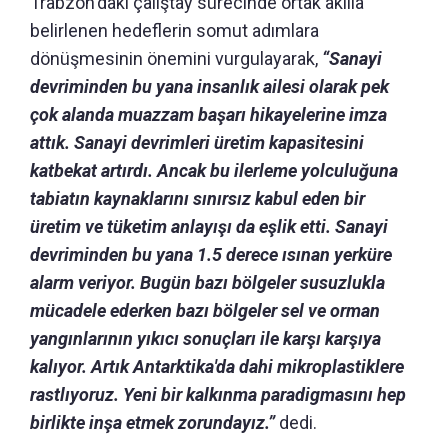
Trabzon'daki çalıştay sürecinde ortak akılla
belirlenen hedeflerin somut adımlara
dönüşmesinin önemini vurgulayarak,
“Sanayi
devriminden bu yana insanlık ailesi olarak pek
çok alanda muazzam başarı hikayelerine imza
attık. Sanayi devrimleri üretim kapasitesini
katbekat artırdı. Ancak bu ilerleme yolculuğuna
tabiatın kaynaklarını sınırsız kabul eden bir
üretim ve tüketim anlayışı da eşlik etti. Sanayi
devriminden bu yana 1.5 derece ısınan yerküre
alarm veriyor. Bugün bazı bölgeler susuzlukla
mücadele ederken bazı bölgeler sel ve orman
yangınlarının yıkıcı sonuçları ile karşı karşıya
kalıyor. Artık Antarktika'da dahi mikroplastiklere
rastlıyoruz. Yeni bir kalkınma paradigmasını hep
birlikte inşa etmek zorundayız.”
dedi.