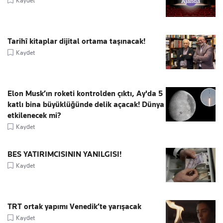
Kaydet
Tarihî kitaplar dijital ortama taşınacak!
Kaydet
Elon Musk’ın roketi kontrolden çıktı, Ay'da 5
katlı bina büyüklüğünde delik açacak! Dünya
etkilenecek mi?
Kaydet
BES YATIRIMCISININ YANILGISI!
Kaydet
TRT ortak yapımı Venedik’te yarışacak
Kaydet