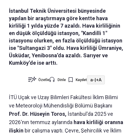
İstanbul Teknik Üniversitesi bünyesinde
yapılan bir araştırmaya göre kentte hava
kirliliği 1 yılda yüzde 7 azaldı. Hava kirliliğinin
en düşük ölçüldüğü istasyon, "Kandilli 1"
istasyonu olurken, en fazla ölçüldüğü istasyon
ise "Sultangazi 3" oldu. Hava kirliliği Ümraniye,
Üsküdar, Yenibosna’da azaldı. Sarıyer ve
Kumköy’de ise arttı.
a-
|
+A
Özetle
Dinle
Kaydet
İTÜ Uçak ve Uzay Bilimleri Fakültesi İklim Bilimi
ve Meteoroloji Mühendisliği Bölümü Başkanı
Prof. Dr. Hüseyin Toros,
İstanbul'da 2025 ve
2026'nın temmuz aylarında
hava kirliliği oranına
ilişkin
bir çalışma yaptı. Çevre, Şehircilik ve İklim