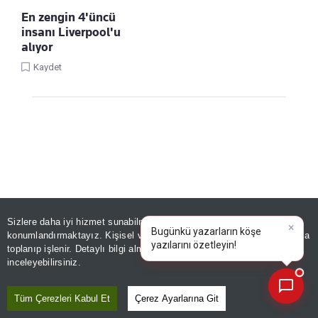
En zengin 4'üncü
insanı Liverpool'u
alıyor
Kaydet
Linke Tıkla, Türkiye Gazetesi'ni Google
Sizlere daha iyi hizmet sunabilmek adına sitemizde
çerez
Favorilerine Ekle!
×
Bugünkü yazarların köşe
konumlandırmaktayız. Kişisel verileriniz, KVKK ve GDPR kapsamında
yazılarını özet
toplanıp işlenir. Detaylı bilgi almak için
Aydınlatma Metnimizi
📰
Son 30 güne ait haberleri, spor gelişmelerini veya yazar yazılarını sorgulayabilirsiniz.
YAŞAM
inceleyebilirsiniz.
Ücretsiz girişli halk plajları
Tüm Çerezleri Kabul Et
Çerez Ayarlarına Git
ziyaretçi sayısıyla yaza damga