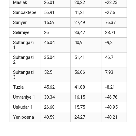
Maslak
26,01
20,22
-22,23
Sancaktepe
56,91
41,21
-27,6
Sarıyer
15,59
27,49
76,37
Selimiye
26
33,47
28,71
Sultangazi
45,04
40,9
-9,2
1
Sultangazi
35,04
51,41
46,7
2
Sultangazi
52,5
56,66
7,93
3
Tuzla
45,62
41,88
-8,21
Ümraniye 1
30,34
16,15
-46,76
Üsküdar 1
26,68
15,75
-40,95
Yenibosna
40,59
24,27
-40,21