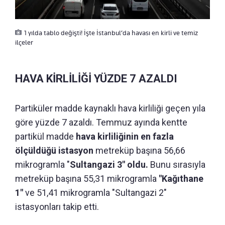
1 yılda tablo değişti! İşte İstanbul’da havası en kirli ve temiz
ilçeler
HAVA KİRLİLİĞİ YÜZDE 7 AZALDI
Partiküler madde kaynaklı hava kirliliği geçen yıla
göre yüzde 7 azaldı. Temmuz ayında kentte
partikül madde
hava kirliliğinin en fazla
ölçüldüğü istasyon
metreküp başına 56,66
mikrogramla "
Sultangazi 3" oldu.
Bunu sırasıyla
metreküp başına 55,31 mikrogramla
"Kağıthane
1"
ve 51,41 mikrogramla "Sultangazi 2"
istasyonları takip etti.