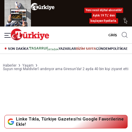
Yeni nesil dijital abonelik!
Aylık 19 TL’ den
başlayan fiyatlarla.
GİRİŞ
SON DAKİKA
YAZARLAR
BİZİM SAYFA
GÜNDEM
POLİTİKA
EK
Haberler
Yaşam
Suyun rengi Maldivler’i andırıyor ama Giresun’da! 2 ayda 40 bin kişi ziyaret etti
Linke Tıkla, Türkiye Gazetesi'ni Google Favorilerine
Ekle!