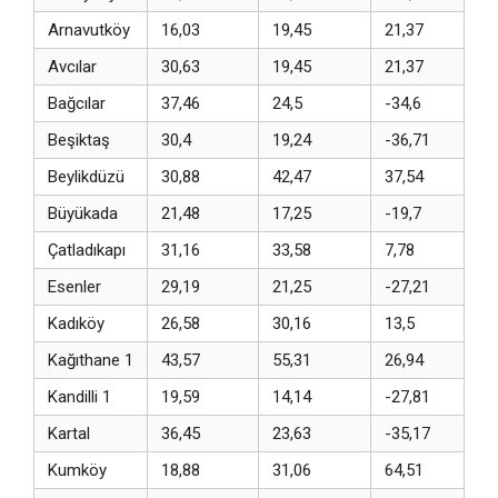
Arnavutköy
16,03
19,45
21,37
Avcılar
30,63
19,45
21,37
Bağcılar
37,46
24,5
-34,6
Beşiktaş
30,4
19,24
-36,71
Beylikdüzü
30,88
42,47
37,54
Büyükada
21,48
17,25
-19,7
Çatladıkapı
31,16
33,58
7,78
Esenler
29,19
21,25
-27,21
Kadıköy
26,58
30,16
13,5
Kağıthane 1
43,57
55,31
26,94
Kandilli 1
19,59
14,14
-27,81
Kartal
36,45
23,63
-35,17
Kumköy
18,88
31,06
64,51