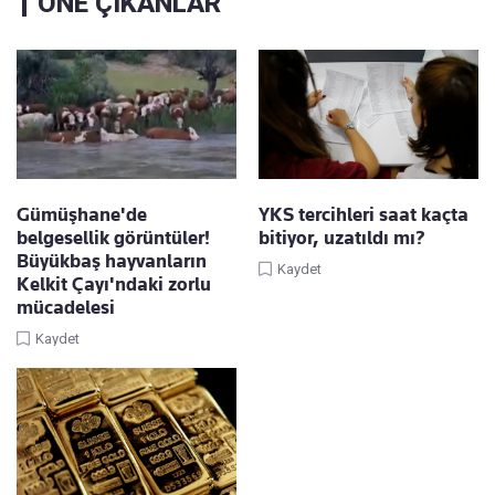
ÖNE ÇIKANLAR
Gümüşhane'de
YKS tercihleri saat kaçta
belgesellik görüntüler!
bitiyor, uzatıldı mı?
Büyükbaş hayvanların
Kaydet
Kelkit Çayı'ndaki zorlu
mücadelesi
Kaydet