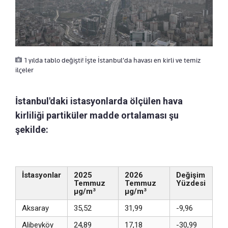
1 yılda tablo değişti! İşte İstanbul’da havası en kirli ve temiz
ilçeler
İstanbul'daki istasyonlarda ölçülen hava
kirliliği partiküler madde ortalaması şu
şekilde:
İstasyonlar
2025
2026
Değişim
Temmuz
Temmuz
Yüzdesi
µg/m³
µg/m³
Aksaray
35,52
31,99
-9,96
Alibeyköy
24,89
17,18
-30,99