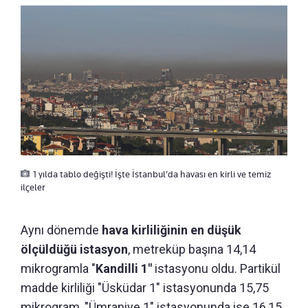
1 yılda tablo değişti! İşte İstanbul’da havası en kirli ve temiz
ilçeler
Aynı dönemde
hava kirliliğinin en düşük
ölçüldüğü istasyon
, metreküp başına 14,14
mikrogramla "
Kandilli 1"
istasyonu oldu. Partikül
madde kirliliği "Üsküdar 1" istasyonunda 15,75
mikrogram, "Ümraniye 1" istasyonunda ise 16,15