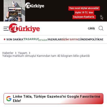
Yeni nesil dijital abonelik!
Aylık 19 TL’ den
başlayan fiyatlarla.
GİRİŞ
SON DAKİKA
YAZARLAR
BİZİM SAYFA
GÜNDEM
POLİTİKA
EK
Haberler
Yaşam
Yatağa mahkum olmuştu! Karnından tam 40 kilogram kitle çıkarıldı
Linke Tıkla, Türkiye Gazetesi'ni Google Favorilerine
Ekle!