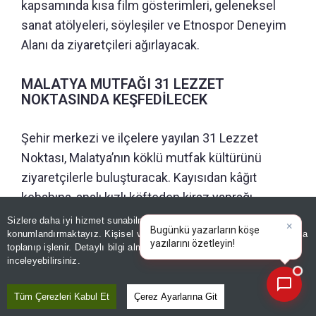
kapsamında kısa film gösterimleri, geleneksel
sanat atölyeleri, söyleşiler ve Etnospor Deneyim
Alanı da ziyaretçileri ağırlayacak.
MALATYA MUTFAĞI 31 LEZZET
NOKTASINDA KEŞFEDİLECEK
Şehir merkezi ve ilçelere yayılan 31 Lezzet
Noktası, Malatya’nın köklü mutfak kültürünü
ziyaretçilerle buluşturacak. Kayısıdan kâğıt
kebabına, analı kızlı köfteden kiraz yaprağı
sarmasına uzanan yöresel lezzetler festivalin
Sizlere daha iyi hizmet sunabilmek adına sitemizde
çerez
konumlandırmaktayız. Kişisel verileriniz, KVKK ve GDPR kapsamında
gastronomi rotasında keşfedilecek.
×
B
toplanıp işlenir. Detaylı bilgi almak için
Aydınlatma Metnimizi
📰
Son 30 güne ait haberleri, spor gelişmelerini veya yazar yazılarını sorgulayabilirsiniz.
inceleyebilirsiniz.
Tüm Çerezleri Kabul Et
Çerez Ayarlarına Git