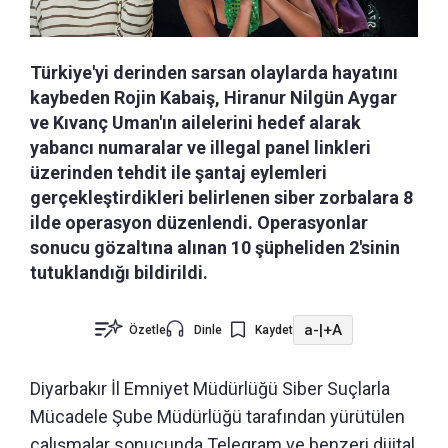
Türkiye'yi derinden sarsan olaylarda hayatını
kaybeden Rojin Kabaiş, Hiranur Nilgün Aygar
ve Kıvanç Uman'ın ailelerini hedef alarak
yabancı numaralar ve illegal panel linkleri
üzerinden tehdit ile şantaj eylemleri
gerçekleştirdikleri belirlenen siber zorbalara 8
ilde operasyon düzenlendi. Operasyonlar
sonucu gözaltına alınan 10 şüpheliden 2'sinin
tutuklandığı bildirildi.
a-
|
+A
Özetle
Dinle
Kaydet
Diyarbakır İl Emniyet Müdürlüğü Siber Suçlarla
Mücadele Şube Müdürlüğü tarafından yürütülen
çalışmalar sonucunda Telegram ve benzeri dijital