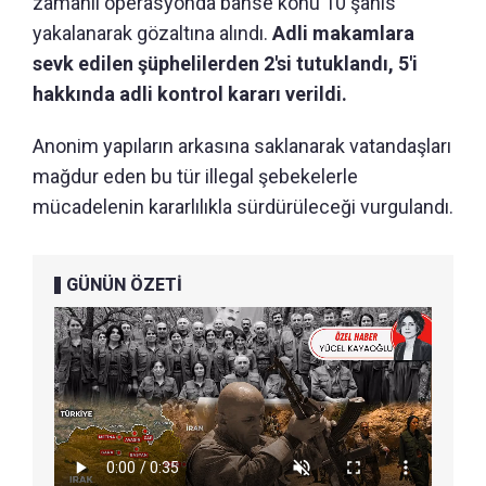
zamanlı operasyonda bahse konu 10 şahıs
yakalanarak gözaltına alındı.
Adli makamlara
sevk edilen şüphelilerden 2'si tutuklandı, 5'i
hakkında adli kontrol kararı verildi.
Anonim yapıların arkasına saklanarak vatandaşları
mağdur eden bu tür illegal şebekelerle
mücadelenin kararlılıkla sürdürüleceği vurgulandı.
GÜNÜN ÖZETİ