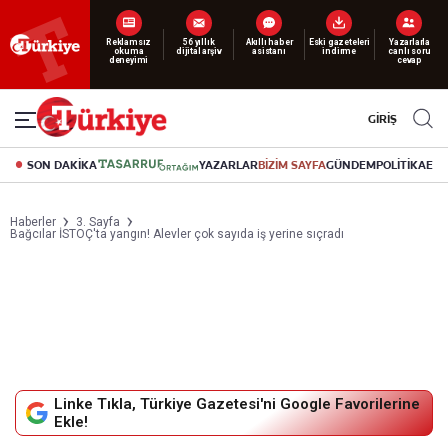
Yeni nesil dijital
abonelik 19 TL’den başlayan fiyatlarla.
GİRİŞ
SON DAKİKA
YAZARLAR
BİZİM SAYFA
GÜNDEM
POLİTİKA
EK
Haberler
3. Sayfa
Bağcılar İSTOÇ'ta yangın! Alevler çok sayıda iş yerine sıçradı
Linke Tıkla, Türkiye Gazetesi'ni Google Favorilerine
Ekle!