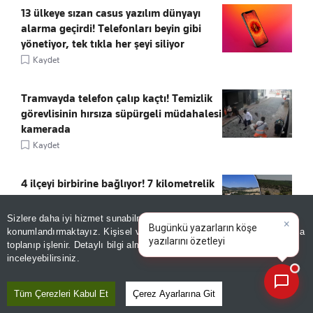
13 ülkeye sızan casus yazılım dünyayı
alarma geçirdi! Telefonları beyin gibi
yönetiyor, tek tıkla her şeyi siliyor
Kaydet
Tramvayda telefon çalıp kaçtı! Temizlik
görevlisinin hırsıza süpürgeli müdahalesi
kamerada
Kaydet
4 ilçeyi birbirine bağlıyor! 7 kilometrelik
yol hizmete açıldı
Kaydet
Sizlere daha iyi hizmet sunabilmek adına sitemizde
çerez
×
Bugünkü yazarların köşe
konumlandırmaktayız. Kişisel verileriniz, KVKK ve GDPR kapsamında
yazılarını
|
toplanıp işlenir. Detaylı bilgi almak için
Aydınlatma Metnimizi
📰
Son 30 güne ait haberleri, spor gelişmelerini veya yazar yazılarını sorgulayabilirsiniz.
50 BİN TL TAKSİT, 7 AYDA TESLİM
inceleyebilirsiniz.
Kaydet
Tüm Çerezleri Kabul Et
Çerez Ayarlarına Git