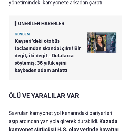
yönetimindeki kamyonete arkadan çarptı.
ÖNERİLEN HABERLER
GÜNDEM
Kayseri’deki otobüs
faciasından skandal çıktı! Bir
değil, iki değil…Defalarca
söylemiş: 36 yıllık eşini
kaybeden adam anlattı
ÖLÜ VE YARALILAR VAR
Savrulan kamyonet yol kenarındaki bariyerleri
aşıp ardından yan yola girerek durabildi.
Kazada
kamyonet sürücüsü H.S. olay yerinde hayatını