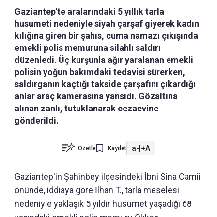
Gaziantep'te aralarındaki 5 yıllık tarla
husumeti nedeniyle siyah çarşaf giyerek kadın
kılığına giren bir şahıs, cuma namazı çıkışında
emekli polis memuruna silahlı saldırı
düzenledi. Üç kurşunla ağır yaralanan emekli
polisin yoğun bakımdaki tedavisi sürerken,
saldırganın kaçtığı takside çarşafını çıkardığı
anlar araç kamerasına yansıdı. Gözaltına
alınan zanlı, tutuklanarak cezaevine
gönderildi.
a-
|
+A
Özetle
Kaydet
Gaziantep'in Şahinbey ilçesindeki İbni Sina Camii
önünde, iddiaya göre İlhan T., tarla meselesi
nedeniyle yaklaşık 5 yıldır husumet yaşadığı 68