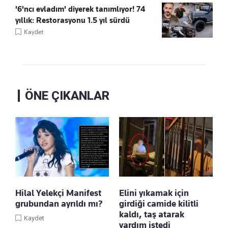
'6'ncı evladım' diyerek tanımlıyor! 74
yıllık: Restorasyonu 1.5 yıl sürdü
Kaydet
ÖNE ÇIKANLAR
Hilal Yelekçi Manifest
Elini yıkamak için
grubundan ayrıldı mı?
girdiği camide kilitli
kaldı, taş atarak
Kaydet
yardım istedi