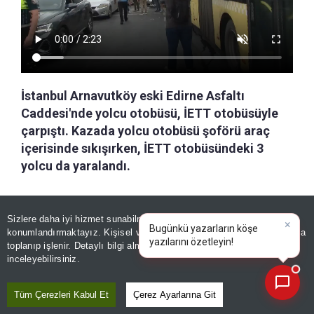
İstanbul Arnavutköy eski Edirne Asfaltı
Caddesi'nde yolcu otobüsü, İETT otobüsüyle
çarpıştı. Kazada yolcu otobüsü şoförü araç
içerisinde sıkışırken, İETT otobüsündeki 3
yolcu da yaralandı.
a-
|
+A
Özetle
Dinle
Kaydet
Sizlere daha iyi hizmet sunabilmek adına sitemizde
çerez
×
Bugünkü yazarların köşe
konumlandırmaktayız. Kişisel verileriniz, KVKK ve GDPR kapsamında
yazılarını özetle
|
İstanbul Arnavutköy'de şehirler arası yolcu
toplanıp işlenir. Detaylı bilgi almak için
Aydınlatma Metnimizi
📰
Son 30 güne ait haberleri, spor gelişmelerini veya yazar yazılarını sorgulayabilirsiniz.
inceleyebilirsiniz.
otobüsü, İETT otobüsü ile çarpıştı. Kazada 4 kişi
yaralandı.
Tüm Çerezleri Kabul Et
Çerez Ayarlarına Git