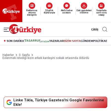
Reklamsız
56 yıllık
Akıllı haber
Eski gazeteleri
Yazarlarla
okuma
dijital arşiv
asistanı
indirme
canlı soru
deneyimi
cevap
GİRİŞ
SON DAKİKA
YAZARLAR
BİZİM SAYFA
GÜNDEM
POLİTİKA
EK
Haberler
3. Sayfa
Evlenmek istediği kızın erkek kardeşini sokak ortasında öldürdü
Linke Tıkla, Türkiye Gazetesi'ni Google Favorilerine
Ekle!