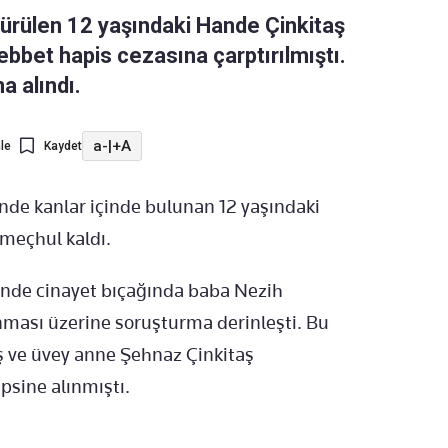
dürülen 12 yaşındaki Hande Çinkitaş
bbet hapis cezasına çarptırılmıştı.
a alındı.
a-
|
+A
le
Kaydet
nde kanlar içinde bulunan 12 yaşındaki
 meçhul kaldı.
rinde cinayet bıçağında baba Nezih
anması üzerine soruşturma derinleşti. Bu
ş ve üvey anne Şehnaz Çinkitaş
apsine alınmıştı.