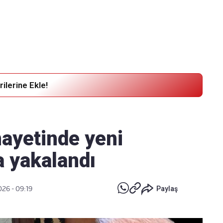
Haber Verin
Editör masamıza bilgi ve materyal göndermek için
tıklayın
ilerine Ekle!
nayetinde yeni
a yakalandı
026 - 09:19
Paylaş