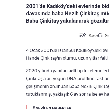
2001'de Kadıköy'deki evlerinde öl
davasında baba Nezih Çinkitaş müe
Baba Çinkitaş yakalanarak gözaltın
Özetle
Din
4 Ocak 2001’de İstanbul Kadıköy’deki evi
Hande Çinkitaş'ın ölümü, uzun yıllar faili
2020 yılında yapılan adli tıp incelemele
Çinkitaş’a ait yoğun DNA profiline rastl
gelişmenin ardından baba Nezih Çinkita
tutuklanmış, yaklaşık 6 ay sonra ise ev h
ÖNERİLEN HABERLER