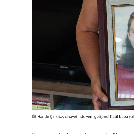
Hande Çinkitaş cinayetinde yeni gelişme! Katil baba ya