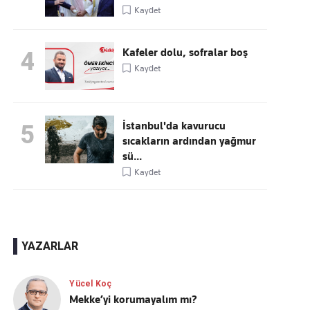
Kaydet
Kafeler dolu, sofralar boş
4
Kaydet
İstanbul'da kavurucu
5
sıcakların ardından yağmur
sü...
Kaydet
YAZARLAR
Yücel Koç
Mekke’yi korumayalım mı?