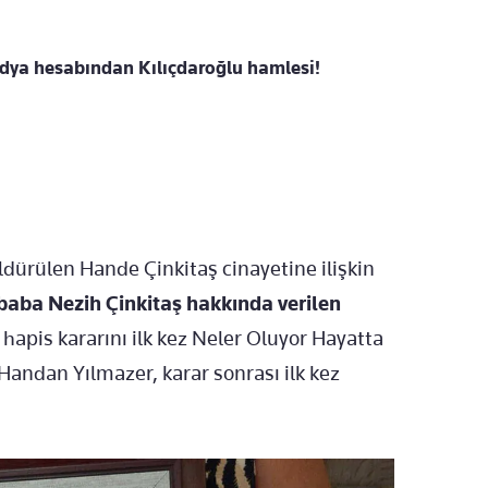
dya hesabından Kılıçdaroğlu hamlesi!
ldürülen Hande Çinkitaş cinayetine ilişkin
baba Nezih Çinkitaş hakkında verilen
apis kararını ilk kez Neler Oluyor Hayatta
 Handan Yılmazer, karar sonrası ilk kez