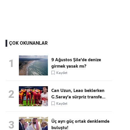
Kaçırmayın
Ücretsiz üye olun, gündemi şekillendiren gelişmeleri önce siz duyun
ÇOK OKUNANLAR
9 Ağustos Şile'de denize
1
girmek yasak mı?
Kaydet
Can Uzun, Leao beklerken
2
G.Saray'a sürpriz transfe...
Kaydet
Üç ayrı güç ortak denklemde
3
buluştu!