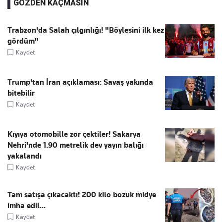
GÖZDEN KAÇMASIN
Trabzon'da Salah çılgınlığı! "Böylesini ilk kez
gördüm"
Kaydet
Trump'tan İran açıklaması: Savaş yakında
bitebilir
Kaydet
Kıyıya otomobille zor çektiler! Sakarya
Nehri'nde 1.90 metrelik dev yayın balığı
yakalandı
Kaydet
Tam satışa çıkacaktı! 200 kilo bozuk midye
imha edil...
Kaydet