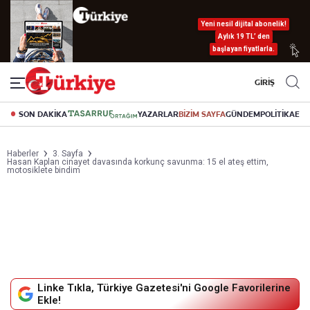
Yeni nesil dijital abonelik!
Aylık 19 TL’ den
başlayan fiyatlarla.
GİRİŞ
SON DAKİKA
YAZARLAR
BİZİM SAYFA
GÜNDEM
POLİTİKA
EK
Haberler
3. Sayfa
Hasan Kaplan cinayet davasında korkunç savunma: 15 el ateş ettim,
motosiklete bindim
Linke Tıkla, Türkiye Gazetesi'ni Google Favorilerine
Ekle!