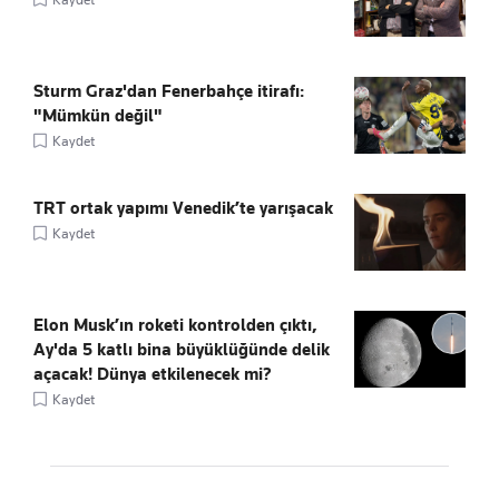
Sturm Graz'dan Fenerbahçe itirafı:
"Mümkün değil"
Kaydet
TRT ortak yapımı Venedik’te yarışacak
Kaydet
Elon Musk’ın roketi kontrolden çıktı,
Ay'da 5 katlı bina büyüklüğünde delik
açacak! Dünya etkilenecek mi?
Kaydet