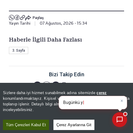
Paylaş
Yayın Tarihi
|
07 Ağustos, 2026 - 15:34
Haberle İlgili Daha Fazlası
3. Sayfa
Bizi Takip Edin
Sizlere daha iyi hizmet sunabilmek adına sitemizde
çerez
×
Bugünkü yazarların köşe
konumlandırmaktayız. Kişisel verileriniz, KVKK ve GDPR kapsamında
yazılarını özetleyin!
|
toplanıp işlenir. Detaylı bilgi almak için
Aydınlatma Metnimizi
📰
Son 30 güne ait haberleri, spor gelişmelerini veya yazar yazılarını sorgulayabilirsiniz.
inceleyebilirsiniz.
YORUMLAR
Tüm Çerezleri Kabul Et
Çerez Ayarlarına Git