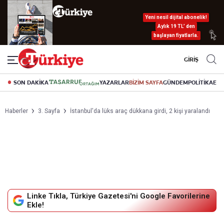
Yeni nesil dijital abonelik!
Aylık 19 TL’ den
başlayan fiyatlarla.
GİRİŞ
SON DAKİKA
YAZARLAR
BİZİM SAYFA
GÜNDEM
POLİTİKA
EK
Haberler
3. Sayfa
İstanbul'da lüks araç dükkana girdi, 2 kişi yaralandı
Linke Tıkla, Türkiye Gazetesi'ni Google Favorilerine
Ekle!