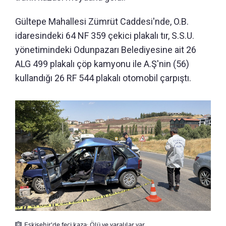
Gültepe Mahallesi Zümrüt Caddesi'nde, O.B.
idaresindeki 64 NF 359 çekici plakalı tır, S.S.U.
yönetimindeki Odunpazarı Belediyesine ait 26
ALG 499 plakalı çöp kamyonu ile A.Ş'nin (56)
kullandığı 26 RF 544 plakalı otomobil çarpıştı.
Eskişehir'de feci kaza: Ölü ve yaralılar var