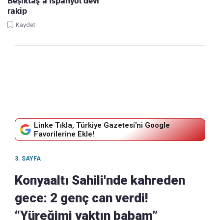
Beşiktaş'a İspanyol devi
rakip
Kaydet
Linke Tıkla, Türkiye Gazetesi'ni Google
Favorilerine Ekle!
3. SAYFA
Konyaaltı Sahili'nde kahreden
gece: 2 genç can verdi!
“Yüreğimi yaktın babam”