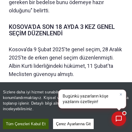
gereken bir bedelse bunu ödemeye hazır
olduğunu" belirtti.
⁠KOSOVA'DA SON 18 AYDA 3 KEZ GENEL
SEÇİM DÜZENLENDİ
Kosova'da 9 Şubat 2025'te genel seçim, 28 Aralık
2025'te de erken genel seçim düzenlenmişti.
Albin Kurti liderliğindeki hükümet, 11 Şubat'ta
Meclisten güvenoyu almıştı.
Sizlere daha iyi hizmet sunabilmek adına sitemizde
çerez
×
Bugünkü yazarların köşe
konumlandırmaktayız. Kişisel verileriniz, KVKK ve GDPR kapsamında
yazılarını özetl
toplanıp işlenir. Detaylı bilgi almak için
Aydınlatma Metnimizi
📰
Son 30 güne ait haberleri, spor gelişmelerini veya yazar yazılarını sorgulayabilirsiniz.
inceleyebilirsiniz.
Tüm Çerezleri Kabul Et
Çerez Ayarlarına Git