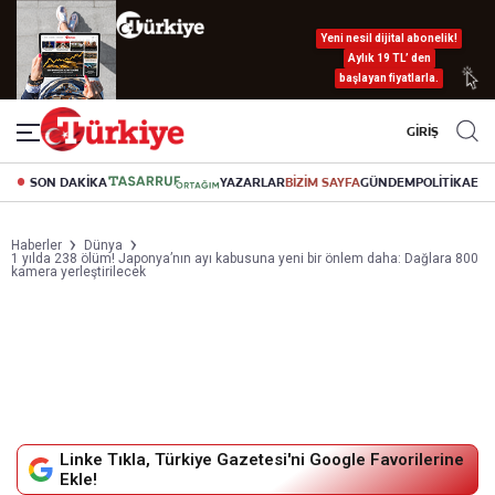
Yeni nesil dijital abonelik!
Aylık 19 TL’ den
başlayan fiyatlarla.
GİRİŞ
SON DAKİKA
YAZARLAR
BİZİM SAYFA
GÜNDEM
POLİTİKA
EK
Haberler
Dünya
1 yılda 238 ölüm! Japonya’nın ayı kabusuna yeni bir önlem daha: Dağlara 800
kamera yerleştirilecek
Linke Tıkla, Türkiye Gazetesi'ni Google Favorilerine
Ekle!