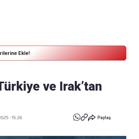
Haber Verin
Editör masamıza bilgi ve materyal
göndermek için
tıklayın
ilerine Ekle!
! Türkiye ve Irak’tan
025 - 15:26
Paylaş