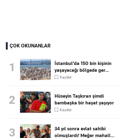
Kaçırmayın
Ücretsiz üye olun, gündemi
şekillendiren gelişmeleri önce siz duyun
ÇOK OKUNANLAR
İstanbul'da 150 bin kişinin
1
yaşayacağı bölgede ger...
Kaydet
Hüseyin Taşkıran şimdi
2
bambaşka bir hayat yaşıyor
Kaydet
34 yıl sonra evlat sahibi
3
olmuşlardı! Meğer mahall...