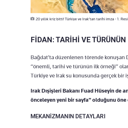
20 yıllık kriz bitti! Türkiye ve Irak’tan tarihi imza - 1. Re
FİDAN: TARİHİ VE TÜRÜNÜN
Bağdat’ta düzenlenen törende konuşan D
“önemli, tarihi ve türünün ilk örneği” ola
Türkiye ve Irak su konusunda gerçek bir iş
Irak Dışişleri Bakanı Fuad Hüseyin de an
önceleyen yeni bir sayfa" olduğunu öne 
MEKANİZMANIN DETAYLARI