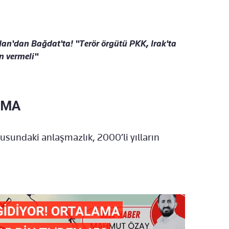
dan'dan Bağdat'ta! "Terör örgütü PKK, Irak'ta
on vermeli"
ŞMA
nusundaki anlaşmazlık, 2000’li yılların