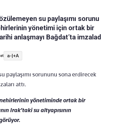
r çözülemeyen su paylaşımı sorunu
ehirlerinin yönetimi için ortak bir
rihi anlaşmayı Bağdat’ta imzalad
a-
|
+A
et
n su paylaşımı sorununu sona erdirecek
aları attı.
 nehirlerinin yönetiminde ortak bir
ın Irak’taki su altyapısının
görüyor.