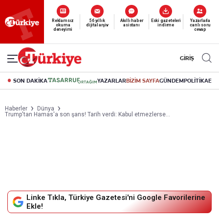
Yeni nesil dijital
abonelik 19 TL’den başlayan fiyatlarla.
GİRİŞ
SON DAKİKA
YAZARLAR
BİZİM SAYFA
GÜNDEM
POLİTİKA
EK
Haberler
Dünya
Trump'tan Hamas'a son şans! Tarih verdi: Kabul etmezlerse...
Linke Tıkla, Türkiye Gazetesi'ni Google Favorilerine
Ekle!