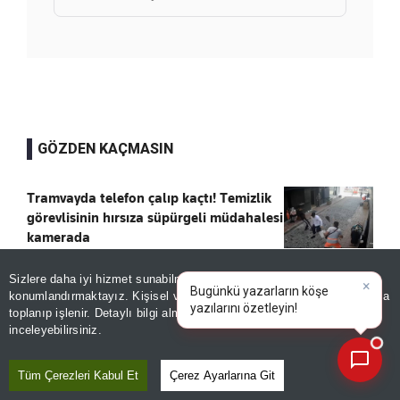
GÖZDEN KAÇMASIN
Tramvayda telefon çalıp kaçtı! Temizlik
görevlisinin hırsıza süpürgeli müdahalesi
kamerada
Kaydet
Sizlere daha iyi hizmet sunabilmek adına sitemizde
çerez
konumlandırmaktayız. Kişisel verileriniz, KVKK ve GDPR kapsamında
×
50 BİN TL TAKSİT, 7 AYDA TESLİM
toplanıp işlenir. Detaylı bilgi almak için
Aydınlatma Metnimizi
📰
Son 30 güne ait haberleri, spor gelişmelerini veya yazar yazılarını sorgulayabilirsiniz.
Kaydet
inceleyebilirsiniz.
Tüm Çerezleri Kabul Et
Çerez Ayarlarına Git