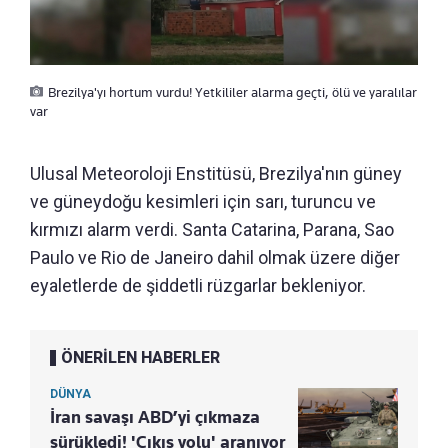
Brezilya'yı hortum vurdu! Yetkililer alarma geçti, ölü ve yaralılar
var
Ulusal Meteoroloji Enstitüsü, Brezilya'nın güney
ve güneydoğu kesimleri için sarı, turuncu ve
kırmızı alarm verdi. Santa Catarina, Parana, Sao
Paulo ve Rio de Janeiro dahil olmak üzere diğer
eyaletlerde de şiddetli rüzgarlar bekleniyor.
ÖNERİLEN HABERLER
DÜNYA
İran savaşı ABD’yi çıkmaza
sürükledi! 'Çıkış yolu' aranıyor