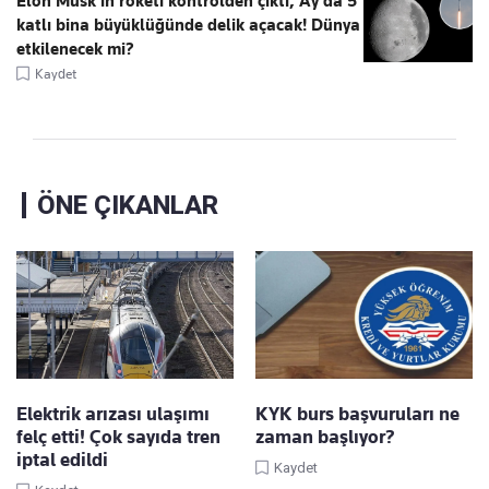
Elon Musk’ın roketi kontrolden çıktı, Ay'da 5
katlı bina büyüklüğünde delik açacak! Dünya
etkilenecek mi?
Kaydet
ÖNE ÇIKANLAR
Elektrik arızası ulaşımı
KYK burs başvuruları ne
felç etti! Çok sayıda tren
zaman başlıyor?
iptal edildi
Kaydet