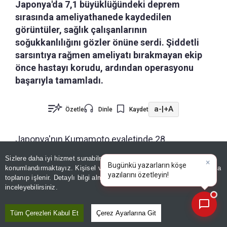
Japonya'da 7,1 büyüklüğündeki deprem
sırasında ameliyathanede kaydedilen
görüntüler, sağlık çalışanlarının
soğukkanlılığını gözler önüne serdi. Şiddetli
sarsıntıya rağmen ameliyatı bırakmayan ekip
önce hastayı korudu, ardından operasyonu
başarıyla tamamladı.
a-
|
+A
Özetle
Dinle
Kaydet
Japonya'nın Kumamoto eyaletinde 28
Temmuz'da meydana gelen 7,1 büyüklüğündeki
Sizlere daha iyi hizmet sunabilmek adına sitemizde
çerez
×
Bugünkü yazarların köşe
deprem sırasında ameliyathanede yaşananlar,
konumlandırmaktayız. Kişisel verileriniz, KVKK ve GDPR kapsamında
yazılarını özetleyin!
toplanıp işlenir. Detaylı bilgi almak için
Aydınlatma Metnimizi
güvenlik kameralarının kayıtlarıyla ortaya çıktı.
📰
Son 30 güne ait haberleri, spor gelişmelerini veya yazar yazılarını sorgulayabilirsiniz.
inceleyebilirsiniz.
Sosyal medyada paylaşılan görüntülerde, deprem
Tüm Çerezleri Kabul Et
Çerez Ayarlarına Git
anında ameliyathanedeki tıbbi cihazların ve