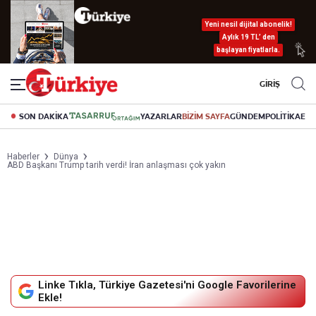
Yeni nesil dijital abonelik!
Aylık 19 TL’ den
başlayan fiyatlarla.
GİRİŞ
SON DAKİKA
YAZARLAR
BİZİM SAYFA
GÜNDEM
POLİTİKA
EK
Haberler
Dünya
ABD Başkanı Trump tarih verdi! İran anlaşması çok yakın
Linke Tıkla, Türkiye Gazetesi'ni Google Favorilerine
Ekle!