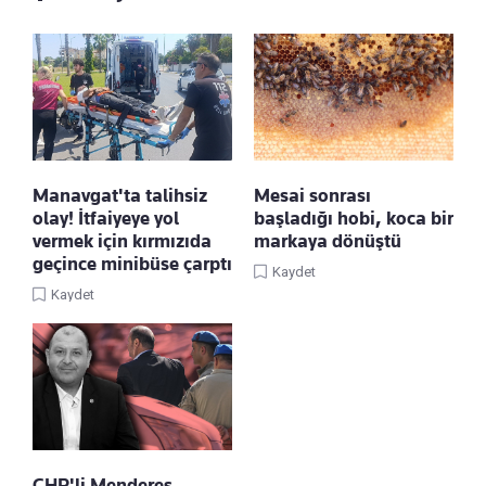
Manavgat'ta talihsiz
Mesai sonrası
olay! İtfaiyeye yol
başladığı hobi, koca bir
vermek için kırmızıda
markaya dönüştü
geçince minibüse çarptı
Kaydet
Kaydet
CHP'li Menderes