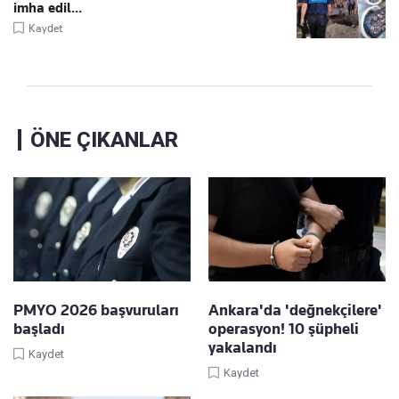
imha edil...
Kaydet
ÖNE ÇIKANLAR
PMYO 2026 başvuruları
Ankara'da 'değnekçilere'
başladı
operasyon! 10 şüpheli
yakalandı
Kaydet
Kaydet