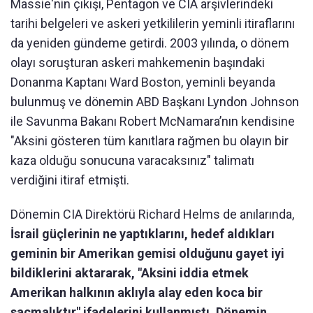
Massie'nin çıkışı, Pentagon ve CIA arşivlerindeki
tarihi belgeleri ve askeri yetkililerin yeminli itiraflarını
da yeniden gündeme getirdi. 2003 yılında, o dönem
olayı soruşturan askeri mahkemenin başındaki
Donanma Kaptanı Ward Boston, yeminli beyanda
bulunmuş ve dönemin ABD Başkanı Lyndon Johnson
ile Savunma Bakanı Robert McNamara’nın kendisine
"Aksini gösteren tüm kanıtlara rağmen bu olayın bir
kaza olduğu sonucuna varacaksınız" talimatı
verdiğini itiraf etmişti.
Dönemin CIA Direktörü Richard Helms de anılarında,
İsrail güçlerinin ne yaptıklarını, hedef aldıkları
geminin bir Amerikan gemisi olduğunu gayet iyi
bildiklerini aktararak, "Aksini iddia etmek
Amerikan halkının aklıyla alay eden koca bir
saçmalıktır" ifadelerini kullanmıştı. Dönemin