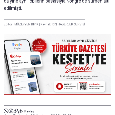
da yine aynı lobilerin baskısıyla Kongre'de sümen altı
edilmişti.
Editör :
MÜZEYYEN BIYIK
|
Kaynak: DIŞ HABERLER SERVİSİ
Paylaş