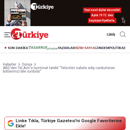
Yeni nesil dijital abonelik!
Aylık 19 TL’ den
başlayan fiyatlarla.
GİRİŞ
SON DAKİKA
YAZARLAR
BİZİM SAYFA
GÜNDEM
POLİTİKA
EK
Haberler
Dünya
ABD'den Tel Aviv'e tazminat talebi! "Telsizleri sabote edip cankurtaran
botlarımızı bile vurdular"
Linke Tıkla, Türkiye Gazetesi'ni Google Favorilerine
Ekle!