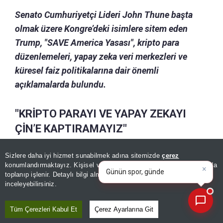
Senato Cumhuriyetçi Lideri John Thune başta
olmak üzere Kongre’deki isimlere sitem eden
Trump, "SAVE America Yasası", kripto para
düzenlemeleri, yapay zeka veri merkezleri ve
küresel faiz politikalarına dair önemli
açıklamalarda bulundu.
"KRİPTO PARAYI VE YAPAY ZEKAYI
ÇİN’E KAPTIRAMAYIZ"
×
Günün spor, gündem ve
Sizlere daha iyi hizmet sunabilmek adına sitemizde
çerez
Trump'ın açıklamalarından öne çıkan satırbaşları
ekonomi gelişmelerini analiz
konumlandırmaktayız. Kişisel verileriniz, KVKK ve GDPR kapsamında
şöyle:
edin!
|
toplanıp işlenir. Detaylı bilgi almak için
Aydınlatma Metnimizi
📰
Son 30 güne ait haberleri, spor gelişmelerini veya yazar yazılarını sorgulayabilirsiniz.
inceleyebilirsiniz.
"Çin'in kripto paraları ele geçirmesini istemiyoruz.
Çin'in yapay zeka alanında da başarılı olmasını
Tüm Çerezleri Kabul Et
Çerez Ayarlarına Git