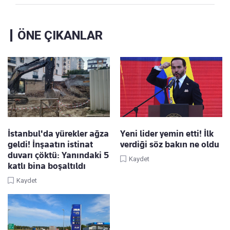
ÖNE ÇIKANLAR
İstanbul'da yürekler ağza
Yeni lider yemin etti! İlk
geldi! İnşaatın istinat
verdiği söz bakın ne oldu
duvarı çöktü: Yanındaki 5
Kaydet
katlı bina boşaltıldı
Kaydet