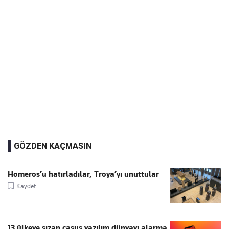
GÖZDEN KAÇMASIN
Homeros’u hatırladılar, Troya’yı unuttular
Kaydet
13 ülkeye sızan casus yazılım dünyayı alarma