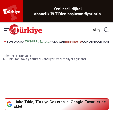
Yeni nesil dijital
abonelik 19 TL’den başlayan fiyatlarla.
GİRİŞ
SON DAKİKA
YAZARLAR
BİZİM SAYFA
GÜNDEM
POLİTİKA
EK
Haberler
Dünya
ABD'nin İran savaşı faturası kabarıyor! Yeni maliyet açıklandı
Linke Tıkla, Türkiye Gazetesi'ni Google Favorilerine
Ekle!