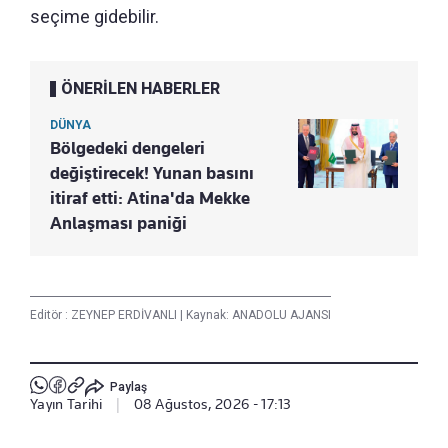
seçime gidebilir.
ÖNERİLEN HABERLER
DÜNYA
Bölgedeki dengeleri
değiştirecek! Yunan basını
itiraf etti: Atina'da Mekke
Anlaşması paniği
Editör :
ZEYNEP ERDİVANLI
|
Kaynak: ANADOLU AJANSI
Paylaş
Yayın Tarihi
|
08 Ağustos, 2026 - 17:13