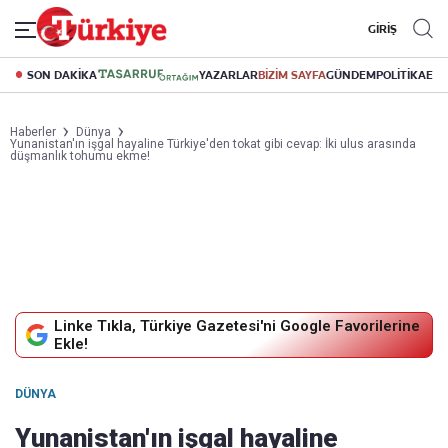
GİRİŞ
SON DAKİKA
YAZARLAR
BİZİM SAYFA
GÜNDEM
POLİTİKA
EK
Haberler
Dünya
Yunanistan'ın işgal hayaline Türkiye'den tokat gibi cevap: İki ulus arasında
düşmanlık tohumu ekme!
Linke Tıkla, Türkiye Gazetesi'ni Google Favorilerine
Ekle!
DÜNYA
Yunanistan'ın işgal hayaline