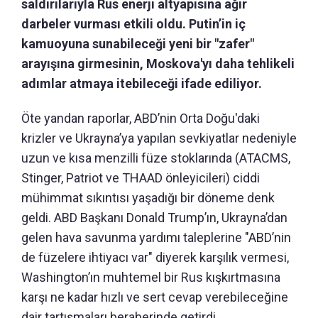
saldırılarıyla Rus enerji altyapısına ağır
darbeler vurması etkili oldu. Putin’in iç
kamuoyuna sunabileceği yeni bir "zafer"
arayışına girmesinin, Moskova'yı daha tehlikeli
adımlar atmaya itebileceği ifade ediliyor.
Öte yandan raporlar, ABD’nin Orta Doğu'daki
krizler ve Ukrayna’ya yapılan sevkiyatlar nedeniyle
uzun ve kısa menzilli füze stoklarında (ATACMS,
Stinger, Patriot ve THAAD önleyicileri) ciddi
mühimmat sıkıntısı yaşadığı bir döneme denk
geldi. ABD Başkanı Donald Trump’ın, Ukrayna’dan
gelen hava savunma yardımı taleplerine "ABD’nin
de füzelere ihtiyacı var" diyerek karşılık vermesi,
Washington’ın muhtemel bir Rus kışkırtmasına
karşı ne kadar hızlı ve sert cevap verebileceğine
dair tartışmaları beraberinde getirdi.