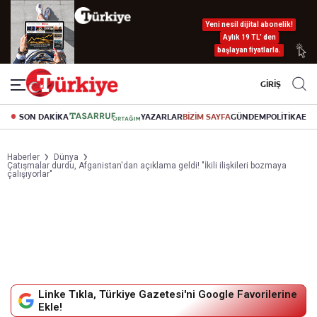
Yeni nesil dijital abonelik!
Aylık 19 TL’ den
başlayan fiyatlarla.
GİRİŞ
SON DAKİKA
YAZARLAR
BİZİM SAYFA
GÜNDEM
POLİTİKA
EK
Haberler
Dünya
Çatışmalar durdu, Afganistan'dan açıklama geldi! "İkili ilişkileri bozmaya
çalışıyorlar"
Linke Tıkla, Türkiye Gazetesi'ni Google Favorilerine
Ekle!