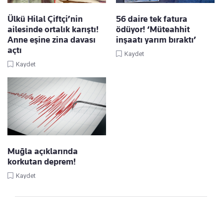
Ülkü Hilal Çiftçi’nin
56 daire tek fatura
ailesinde ortalık karıştı!
ödüyor! ‘Müteahhit
Anne eşine zina davası
inşaatı yarım bıraktı’
açtı
Kaydet
Kaydet
Muğla açıklarında
korkutan deprem!
Kaydet