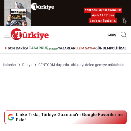
Yeni nesil dijital abonelik!
Aylık 19 TL’ den
başlayan fiyatlarla.
GİRİŞ
SON DAKİKA
YAZARLAR
BİZİM SAYFA
GÜNDEM
POLİTİKA
EK
Haberler
Dünya
CENTCOM duyurdu: Ablukayı delen gemiye müdahale
Linke Tıkla, Türkiye Gazetesi'ni Google Favorilerine
Ekle!