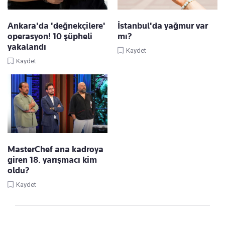
Ankara'da 'değnekçilere'
İstanbul'da yağmur var
operasyon! 10 şüpheli
mı?
yakalandı
Kaydet
Kaydet
MasterChef ana kadroya
giren 18. yarışmacı kim
oldu?
Kaydet