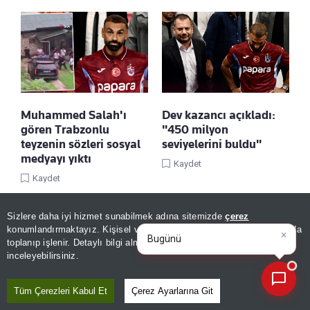
Muhammed Salah'ı
Dev kazancı açıkladı:
gören Trabzonlu
"450 milyon
teyzenin sözleri sosyal
seviyelerini buldu"
medyayı yıktı
Kaydet
Kaydet
Sizlere daha iyi hizmet sunabilmek adına sitemizde
çerez
×
Bugünün öne çıkan manşetleri
konumlandırmaktayız. Kişisel verileriniz, KVKK ve GDPR kapsamında
ve gelişmeleri n
|
toplanıp işlenir. Detaylı bilgi almak için
Aydınlatma Metnimizi
📰
Son 30 güne ait haberleri, spor gelişmelerini veya yazar yazılarını sorgulayabilirsiniz.
inceleyebilirsiniz.
Tüm Çerezleri Kabul Et
Çerez Ayarlarına Git
Almanya'da kuraklık