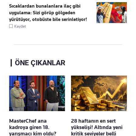
Sıcaklardan bunalanlara ilaç gibi
uygulama: Sizi görüp gölgeden
yürütüyor, otobüste bile serinletiyor!
Kaydet
ÖNE ÇIKANLAR
MasterChef ana
28 haftanın en sert
kadroya giren 18.
yükselişi! Altında yeni
yarışmacı kim oldu?
kritik seviyeler belli