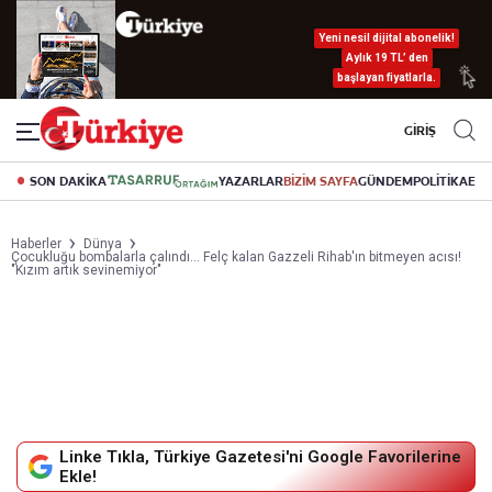
Yeni nesil dijital abonelik!
Aylık 19 TL’ den
başlayan fiyatlarla.
GİRİŞ
SON DAKİKA
YAZARLAR
BİZİM SAYFA
GÜNDEM
POLİTİKA
EK
Haberler
Dünya
Çocukluğu bombalarla çalındı... Felç kalan Gazzeli Rihab'ın bitmeyen acısı!
"Kızım artık sevinemiyor"
Linke Tıkla, Türkiye Gazetesi'ni Google Favorilerine
Ekle!