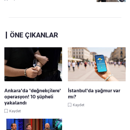
ÖNE ÇIKANLAR
Ankara'da 'değnekçilere'
İstanbul'da yağmur var
operasyon! 10 şüpheli
mı?
yakalandı
Kaydet
Kaydet