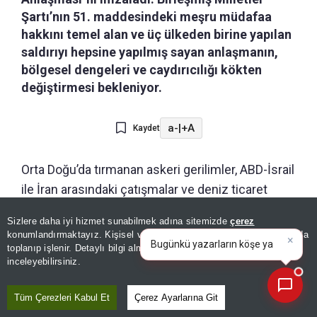
Şartı’nın 51. maddesindeki meşru müdafaa
hakkını temel alan ve üç ülkeden birine yapılan
saldırıyı hepsine yapılmış sayan anlaşmanın,
bölgesel dengeleri ve caydırıcılığı kökten
değiştirmesi bekleniyor.
a-
|
+A
Kaydet
Orta Doğu’da tırmanan askeri gerilimler, ABD-İsrail
ile İran arasındaki çatışmalar ve deniz ticaret
yollarındaki güvenlik krizleri karşısında bölgesel
Sizlere daha iyi hizmet sunabilmek adına sitemizde
çerez
×
güçler tarihi bir ittifaka imza attı. Suudi Arabistan
Bugünkü yazarların köşe
konumlandırmaktayız. Kişisel verileriniz, KVKK ve GDPR kapsamında
yazılarını özetleyin!
Veliaht Prensi Muhammed bin Selman, Türkiye
toplanıp işlenir. Detaylı bilgi almak için
Aydınlatma Metnimizi
📰
Son 30 güne ait haberleri, spor gelişmelerini veya yazar yazılarını sorgulayabilirsiniz.
inceleyebilirsiniz.
Cumhurbaşkanı Recep Tayyip Erdoğan ve
Pakistan Başbakanı Şehbaz Şerif, Cidde’de bir
Tüm Çerezleri Kabul Et
Çerez Ayarlarına Git
araya gelmek suretiyle üçlü ortak savunma paktı