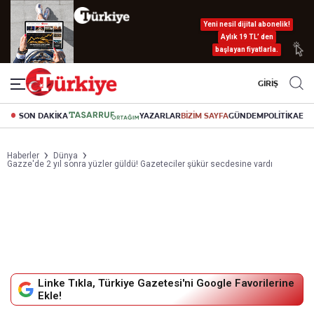
Yeni nesil dijital abonelik!
Aylık 19 TL’ den
başlayan fiyatlarla.
GİRİŞ
SON DAKİKA
YAZARLAR
BİZİM SAYFA
GÜNDEM
POLİTİKA
EK
Haberler
Dünya
Gazze'de 2 yıl sonra yüzler güldü! Gazeteciler şükür secdesine vardı
Linke Tıkla, Türkiye Gazetesi'ni Google Favorilerine
Ekle!