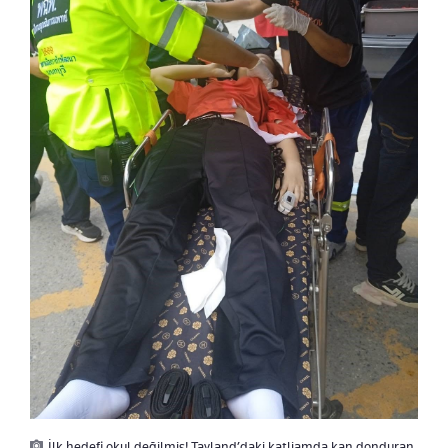
İlk hedefi okul değilmiş! Tayland’daki katliamda kan donduran