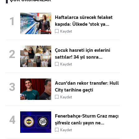
Haftalarca sürecek felaket
1
kapıda: Ülkede 'stok ya...
Kaçırmayın
Kaydet
Ücretsiz üye olun, gündemi
şekillendiren gelişmeleri önce siz duyun
Çocuk hasreti için evlerini
2
sattılar! 34 yıl sonra...
Kaydet
Acun'dan rekor transfer: Hull
3
City tarihine geçti
Kaydet
Fenerbahçe-Sturm Graz maçı
4
şifresiz canlı yayın ne...
Kaydet