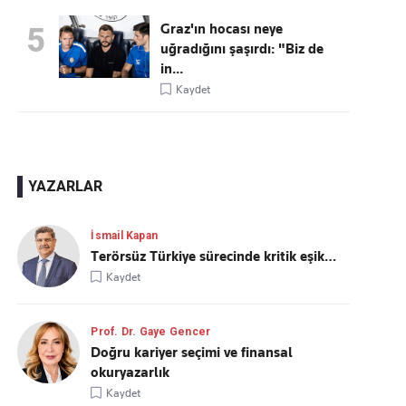
Graz'ın hocası neye
5
uğradığını şaşırdı: "Biz de
in...
Kaydet
YAZARLAR
İsmail Kapan
Terörsüz Türkiye sürecinde kritik eşik…
Kaydet
Prof. Dr. Gaye Gencer
Doğru kariyer seçimi ve finansal
okuryazarlık
Kaydet