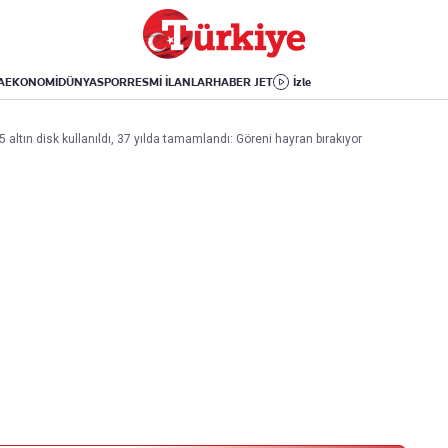
Dünya
Yaşam
Kültür-Sanat
Orta Doğu
Sağlık
Sinema
Avrupa
Hava Durumu
Arkeoloji
A
EKONOMİ
DÜNYA
SPOR
RESMİ İLANLAR
HABER JET
İzle
Amerika
Yemek
Kitap
Afrika
Seyahat
Tarih
 altın disk kullanıldı, 37 yılda tamamlandı: Göreni hayran bırakıyor
İsrail-Gazze
Aktüel
Uygulamalar