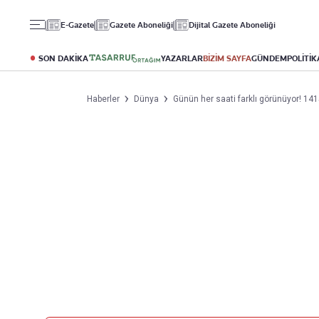
Gündem
Ekonomi
Spor
E-Gazete
Gazete Aboneliği
Dijital Gazete Aboneliği
Politika
Borsa
Futbol
Eğitim
Altın
Puan Durumu
SON DAKİKA
YAZARLAR
BİZİM SAYFA
GÜNDEM
POLİTİK
Döviz
Fikstür
Hisse Senedi
Şampiyonlar Ligi
Haberler
Dünya
Günün her saati farklı görünüyor! 1415
Kripto Para
Avrupa Ligi
Emlak
Basketbol
T-Otomobil
Turizm
Yazarlar
Diğer Kategoriler
Kurumsal
Bugünün Yazarları
Magazin
Hakkımızda
Tüm Yazarlar
Teknoloji
İletişim
Resmî Ilanlar
Künye
Haberler
Gazete Aboneliği
Foto Haber
Danışma Telefonları
Video Galeri
Yasal
Reklam Ver