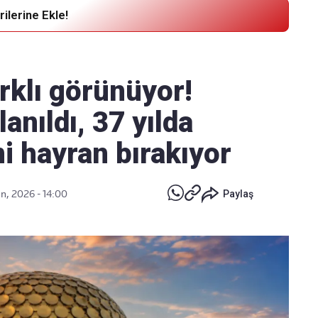
ilerine Ekle!
Haber Verin
Editör masamıza bilgi ve materyal
rklı görünüyor!
göndermek için
tıklayın
lanıldı, 37 yılda
i hayran bırakıyor
n, 2026 - 14:00
Paylaş