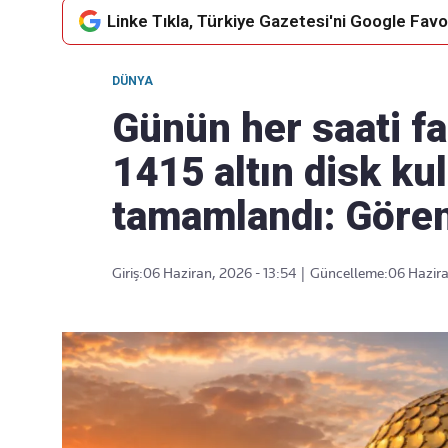
Linke Tıkla, Türkiye Gazetesi'ni Google Favor
DÜNYA
Takip Edin
Favori mecralarınızda haber
Günün her saati fa
akışımıza ulaşın
1415 altın disk kul
tamamlandı: Gören
Giriş:
06 Haziran, 2026 - 13:54
|
Güncelleme:
06 Hazira