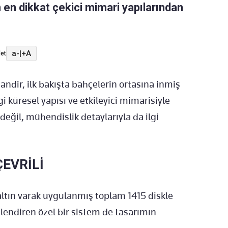
n en dikkat çekici mimari yapılarından
a-
|
+A
et
ndir, ilk bakışta bahçelerin ortasına inmiş
gi küresel yapısı ve etkileyici mimarisiyle
eğil, mühendislik detaylarıyla da ilgi
ÇEVRİLİ
altın varak uygulanmış toplam 1415 diskle
lendiren özel bir sistem de tasarımın