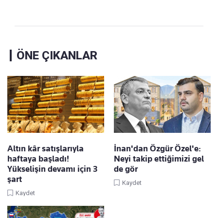
ÖNE ÇIKANLAR
Altın kâr satışlarıyla
İnan'dan Özgür Özel'e:
haftaya başladı!
Neyi takip ettiğimizi gel
Yükselişin devamı için 3
de gör
şart
Kaydet
Kaydet