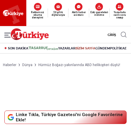
Reklamsız
56 yıllık
Akıllı haber
Eski gazeteleri
Yazarlarla
okuma
dijital arşiv
asistanı
indirme
canlı soru
deneyimi
cevap
GİRİŞ
SON DAKİKA
YAZARLAR
BİZİM SAYFA
GÜNDEM
POLİTİKA
EK
Haberler
Dünya
Hürmüz Boğazı yakınlarında ABD helikopteri düştü!
Linke Tıkla, Türkiye Gazetesi'ni Google Favorilerine
Ekle!