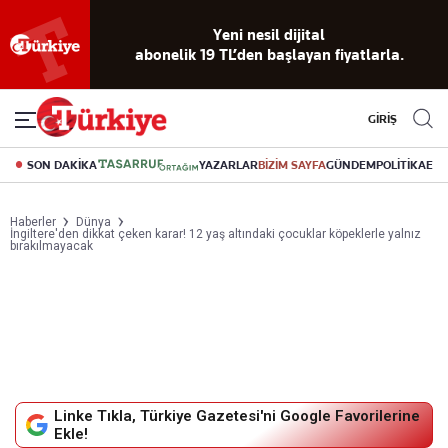
Yeni nesil dijital
abonelik 19 TL’den başlayan fiyatlarla.
GİRİŞ
SON DAKİKA
YAZARLAR
BİZİM SAYFA
GÜNDEM
POLİTİKA
EK
Haberler
Dünya
İngiltere'den dikkat çeken karar! 12 yaş altındaki çocuklar köpeklerle yalnız
bırakılmayacak
Linke Tıkla, Türkiye Gazetesi'ni Google Favorilerine
Ekle!