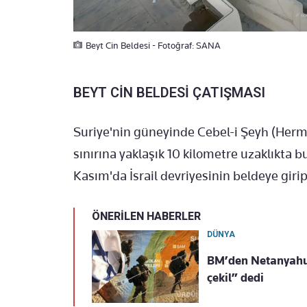
Beyt Cin Beldesi - Fotoğraf: SANA
BEYT CİN BELDESİ ÇATIŞMASI
Suriye'nin güneyinde Cebel-i Şeyh (Hermon
sınırına yaklaşık 10 kilometre uzaklıkta b
Kasım'da İsrail devriyesinin beldeye girip
ÖNERİLEN HABERLER
DÜNYA
BM’den Netanyahu’y
çekil” dedi