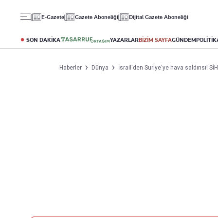
Gündem
Ekonomi
Spor
E-Gazete
Gazete Aboneliği
Dijital Gazete Aboneliği
Politika
Borsa
Futbol
Eğitim
Altın
Puan Durumu
SON DAKİKA
YAZARLAR
BİZİM SAYFA
GÜNDEM
POLİTİK
Döviz
Fikstür
Hisse Senedi
Şampiyonlar Ligi
Haberler
Dünya
İsrail'den Suriye'ye hava saldırısı! SİH
Kripto Para
Avrupa Ligi
Emlak
Basketbol
T-Otomobil
Turizm
Yazarlar
Diğer Kategoriler
Kurumsal
Bugünün Yazarları
Magazin
Hakkımızda
Tüm Yazarlar
Teknoloji
İletişim
Resmî Ilanlar
Künye
Haberler
Gazete Aboneliği
Foto Haber
Danışma Telefonları
Video Galeri
Yasal
Reklam Ver