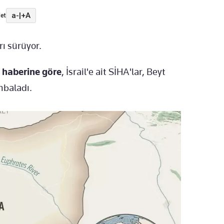
a-
|
+A
et
rı sürüyor.
n haberine göre
, İsrail'e ait SİHA'lar, Beyt
mbaladı.