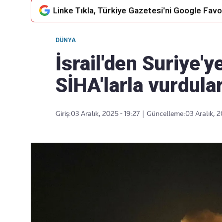
Linke Tıkla, Türkiye Gazetesi'ni Google Favor
DÜNYA
Takip Edin
Favori mecralarınızda haber
İsrail'den Suriye'y
akışımıza ulaşın
SİHA'larla vurdula
Giriş:
03 Aralık, 2025 - 19:27
|
Güncelleme:
03 Aralık, 2