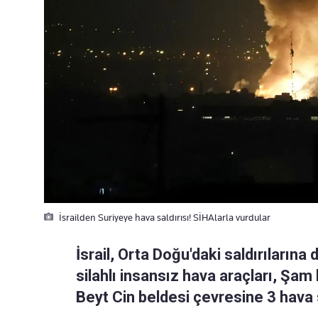
İsrailden Suriyeye hava saldırısı! SİHAlarla vurdular
İsrail, Orta Doğu'daki saldırılarına
silahlı insansız hava araçları, Şam
Beyt Cin beldesi çevresine 3 hava s