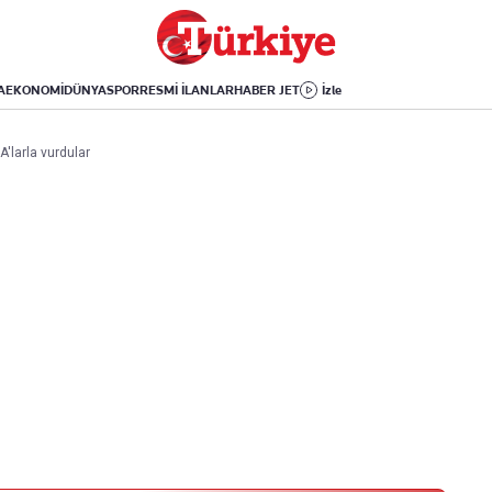
Dünya
Yaşam
Kültür-Sanat
Orta Doğu
Sağlık
Sinema
Avrupa
Hava Durumu
Arkeoloji
A
EKONOMİ
DÜNYA
SPOR
RESMİ İLANLAR
HABER JET
İzle
Amerika
Yemek
Kitap
Afrika
Seyahat
Tarih
A'larla vurdular
İsrail-Gazze
Aktüel
Uygulamalar