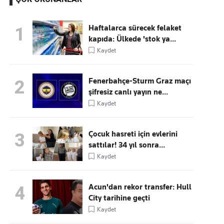
Haftalarca sürecek felaket
1
kapıda: Ülkede 'stok ya...
Kaçırmayın
Kaydet
Ücretsiz üye olun, gündemi
şekillendiren gelişmeleri önce siz duyun
Fenerbahçe-Sturm Graz maçı
2
şifresiz canlı yayın ne...
Kaydet
Çocuk hasreti için evlerini
3
sattılar! 34 yıl sonra...
Kaydet
Acun'dan rekor transfer: Hull
4
City tarihine geçti
Kaydet